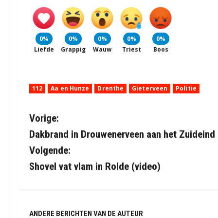
0%
0%
0%
0%
0%
Liefde
Grappig
Wauw
Triest
Boos
112
Aa en Hunze
Drenthe
Gieterveen
Politie
B
Vorige:
Dakbrand in Drouwenerveen aan het Zuideind 
e
Volgende:
r
Shovel vat vlam in Rolde (video)
i
c
ANDERE BERICHTEN VAN DE AUTEUR