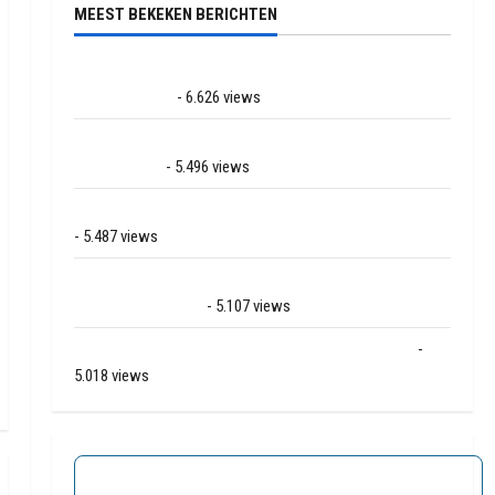
MEEST BEKEKEN BERICHTEN
Ernstig ongeval met vrachtwagens op de N381 bij
Hoogersmilde
- 6.626 views
Veel rook schade bij binnenbrand op park Land van
Bartje in Ees
- 5.496 views
Grote brand bij MTH Machine techniek in Hoogeveen
- 5.487 views
Mega transport onderweg van Veendam naar Ter
Apelkanaal (video)
- 5.107 views
Ernstig ongeval A28 / N34 bij De Punt / Zuidlaren
-
5.018 views