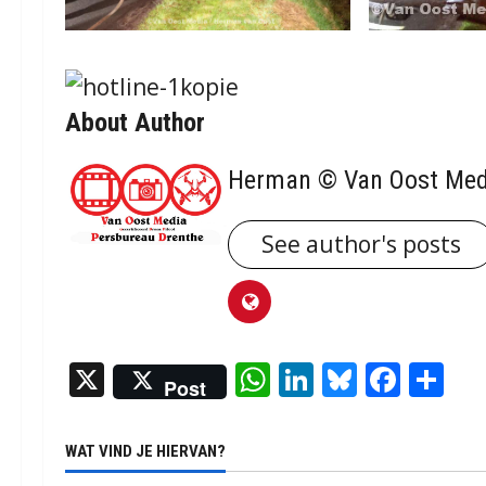
About Author
Herman © Van Oost Med
See author's posts
X
WhatsApp
LinkedIn
Bluesky
Face
De
Post
WAT VIND JE HIERVAN?