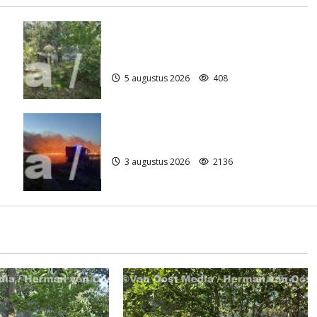
Natuurbrandje aan de Provincialeweg
)
Anderen
5 augustus 2026
408
Grote Akkerbrand in Assen
3 augustus 2026
2136