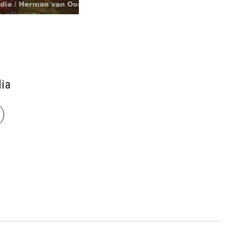
ia
book
len