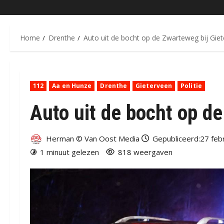
Home
Drenthe
Auto uit de bocht op de Zwarteweg bij Gie
112
Aa en Hunze
Drenthe
Gieterveen
Politie
Auto uit de bocht op d
Herman © Van Oost Media
Gepubliceerd:27 febr
1 minuut gelezen
818 weergaven