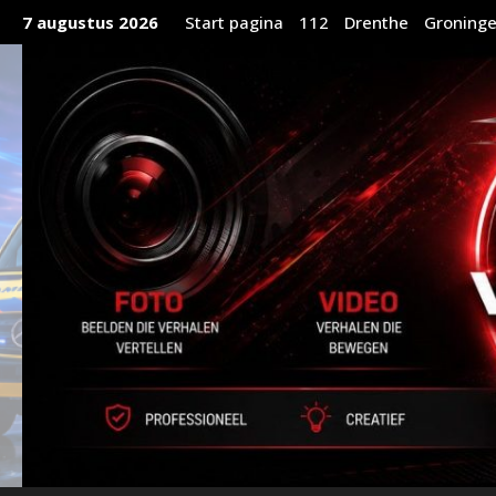
Ga
7 augustus 2026
Start pagina
112
Drenthe
Groning
naar
de
inhoud