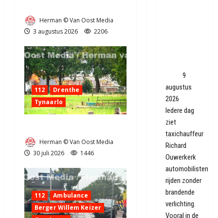
Waarom
Grote Akkerbrand in Assen
hoef je
Herman © Van Oost Media
overdag
3 augustus 2026
2206
geen licht
aan, terwijl
het veiliger
lijkt?
9
augustus
112
Drenthe
2026
Tynaarlo
Iedere dag
ziet
Zeer grote brand in Tynaarlo
taxichauffeur
Herman © Van Oost Media
Richard
30 juli 2026
1446
Ouwerkerk
automobilisten
rijden zonder
brandende
112
Ambulance
verlichting.
Berger Willem Keizer
Vooral in de