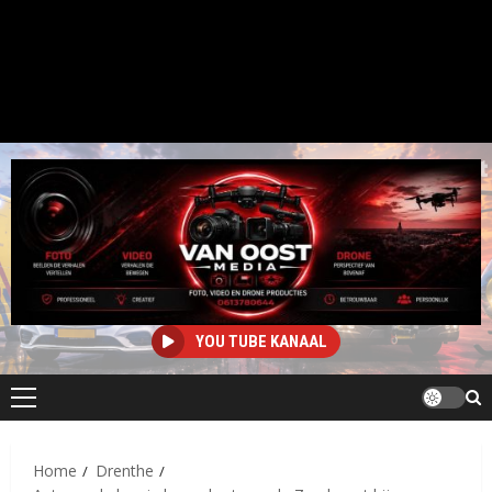
YOU TUBE KANAAL
Primair
menu
Home
Drenthe