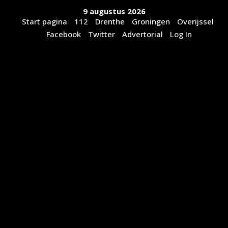
Ga
9 augustus 2026
naar
Start pagina
112
Drenthe
Groningen
Overijssel
de
Facebook
Twitter
Advertorial
Log In
inhoud