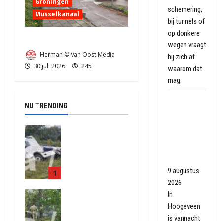
Groningen
schemering,
Musselkanaal
bij tunnels of
op donkere
Ongeval in Musselkanaal
wegen vraagt
Herman © Van Oost Media
hij zich af
30 juli 2026
245
waarom dat
mag.
Flatgebouw
NU TRENDING
in
Hoogeveen
Truck met
ontruimd
oplegger
door
raakt door
balkonbrand
klapband
9 augustus
1
van de N34
2026
bij Exloo
Natuurbrand
In
(video)
je aan de
Hoogeveen
5 augustus
Provinciale
is vannacht
2026