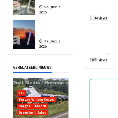
Zuidlaren
Apelkanaal
5 augustus
(video)
-
2026
912
5.134 views
Grote
Ernstig
Akkerbrand
in Assen
ongeval A28
/ N34 bij De
3 augustus
2026
Punt /
2206
Zuidlaren
-
5.051 views
GERELATEERD NIEUWS
112
Berger Willem Keizer
Borger - Odoorn
Drenthe
Exloo