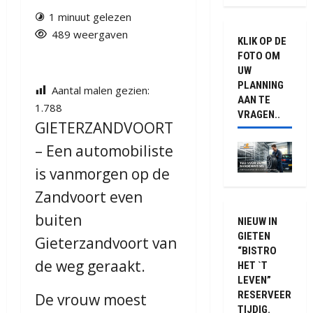
1 minuut gelezen
489 weergaven
KLIK OP DE
FOTO OM
UW
PLANNING
Aantal malen gezien:
AAN TE
1.788
VRAGEN..
GIETERZANDVOORT
– Een automobiliste
is vanmorgen op de
Zandvoort even
buiten
NIEUW IN
GIETEN
Gieterzandvoort van
“BISTRO
de weg geraakt.
HET `T
LEVEN”
RESERVEER
De vrouw moest
TIJDIG.