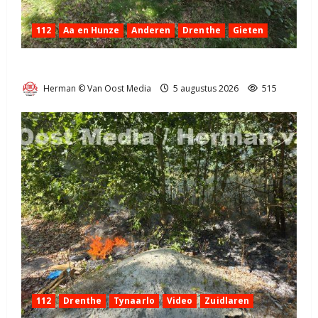
112
Aa en Hunze
Anderen
Drenthe
Gieten
Natuurbrandje aan de Provincialeweg Anderen
Herman © Van Oost Media
5 augustus 2026
515
112
Drenthe
Tynaarlo
Video
Zuidlaren