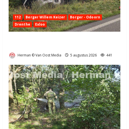
112
Berger Willem Keizer
Borger - Odoorn
Drenthe
Exloo
Truck met oplegger raakt door klapband van de N34
bij Exloo (video)
Herman © Van Oost Media
5 augustus 2026
441