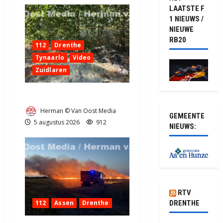
LAATSTE F
1 NIEUWS /
NIEUWE
RB20
112
Drenthe
Tynaarlo
Video
Zuidlaren
Natuurbrandje in Zuidlaren
Herman © Van Oost Media
GEMEENTE
5 augustus 2026
912
NIEUWS:
RTV
DRENTHE
112
Assen
Drenthe