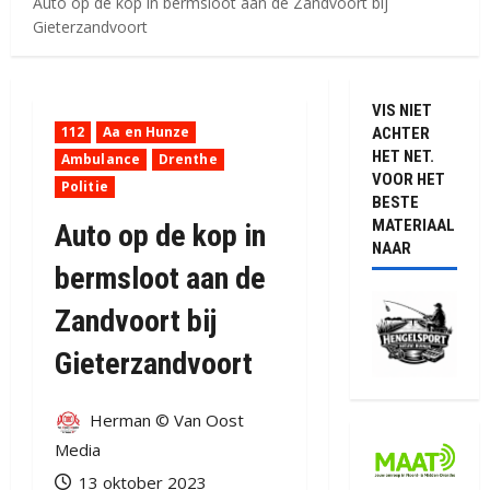
Auto op de kop in bermsloot aan de Zandvoort bij
Gieterzandvoort
VIS NIET
112
Aa en Hunze
ACHTER
HET NET.
Ambulance
Drenthe
VOOR HET
Politie
BESTE
MATERIAAL
Auto op de kop in
NAAR
bermsloot aan de
Zandvoort bij
Gieterzandvoort
Herman © Van Oost
Media
13 oktober 2023