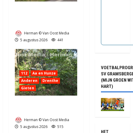
Truck met oplegger raakt
door klapband van de N34
bij Exloo (video)
Herman © Van Oost Media
5 augustus 2026
441
VOETBALPROG
112
Aa en Hunze
SV GRAMSBERG
(MIJN GROEN WI
Anderen
Drenthe
HART)
Gieten
Natuurbrandje aan de
Provincialeweg Anderen
Herman © Van Oost Media
5 augustus 2026
515
HET