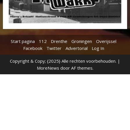
Start pagina
112
Drenthe
Groningen
Overijssel
Facebook
Twitter
Advertorial
Log In
Copyright & Copy; {2025} Alle rechten voorbehouden.
|
MoreNews
door AF themes.