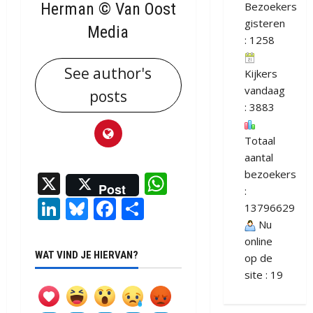
Herman © Van Oost
Bezoekers
gisteren
Media
: 1258
See author's
Kijkers
vandaag
posts
: 3883
Totaal
aantal
bezoekers
X
WhatsApp
Post
:
LinkedIn
Bluesky
Facebook
Delen
13796629
Nu
online
WAT VIND JE HIERVAN?
op de
site : 19