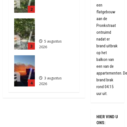
weg
441
een
2
Anderen
flatgebouw
5 augustus
aan de
Natuurbrand
2026
Pronkstraat
je in
515
ontruimd
Zuidlaren
nadat er
5 augustus
brand uitbrak
3
2026
op het
912
Grote
balkon van
Akkerbrand
een van de
in Assen
appartementen. D
3 augustus
brand brak
4
2026
rond 04.15
2206
uur uit.
HIER VIND U
ONS: