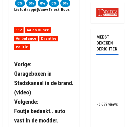
0%
0%
0%
0%
0%
Liefde
Grappig
Wauw
Triest
Boos
112
Aa en Hunze
MEEST
Ambulance
Drenthe
BEKEKEN
Politie
BERICHTEN
B
Ernstig
Vorige:
ongeval met
Garageboxen in
e
vrachtwagens
Stadskanaal in de brand.
op de N381
r
bij
(video)
Hoogersmilde
i
Volgende:
- 6.679 views
Foutje bedankt.. auto
c
Veel rook
vast in de modder.
schade bij
h