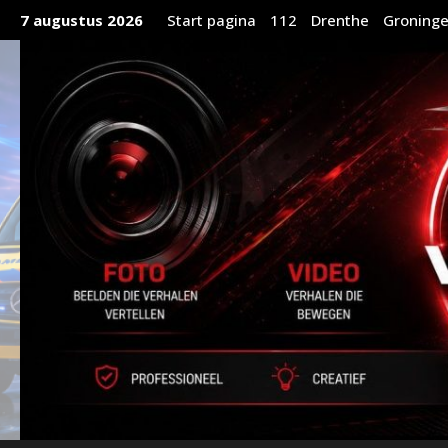
Ga
7 augustus 2026
Start pagina
112
Drenthe
Groning
naar
de
inhoud