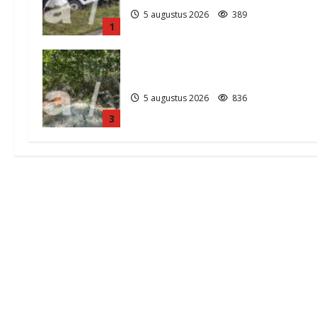
5 augustus 2026
389
1
Natuurbrandje in Zuidlaren
5 augustus 2026
836
3