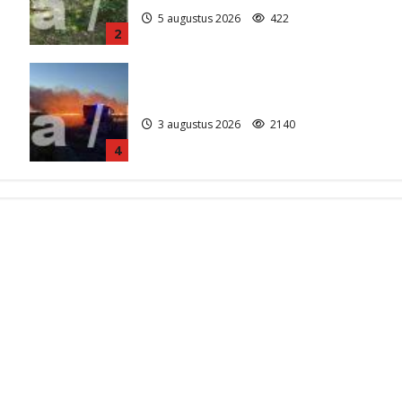
5 augustus 2026
422
2
Grote Akkerbrand in Assen
3 augustus 2026
2140
4