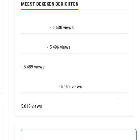
MEEST BEKEKEN BERICHTEN
Ernstig ongeval met vrachtwagens op de N381 bij
Hoogersmilde
- 6.630 views
Veel rook schade bij binnenbrand op park Land van
Bartje in Ees
- 5.496 views
Grote brand bij MTH Machine techniek in Hoogeveen
- 5.489 views
Mega transport onderweg van Veendam naar Ter
Apelkanaal (video)
- 5.109 views
Ernstig ongeval A28 / N34 bij De Punt / Zuidlaren
-
5.018 views