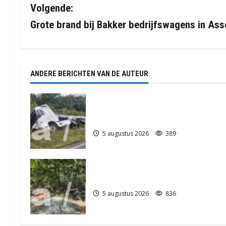
Volgende:
r
Grote brand bij Bakker bedrijfswagens in Ass
i
c
ANDERE BERICHTEN VAN DE AUTEUR
h
t
Truck met oplegger raakt door
klapband van de N34 bij Exloo (video
n
5 augustus 2026
389
a
v
Natuurbrandje in Zuidlaren
i
5 augustus 2026
836
g