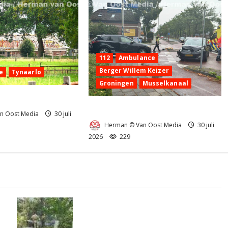
112
Ambulance
Berger Willem Keizer
e
Tynaarlo
Groningen
Musselkanaal
nd in Tynaarlo
Ongeval in Musselkanaal
n Oost Media
30 juli
Herman © Van Oost Media
30 juli
2026
229
Natuurbrandje aan de Provincialeweg
)
Anderen