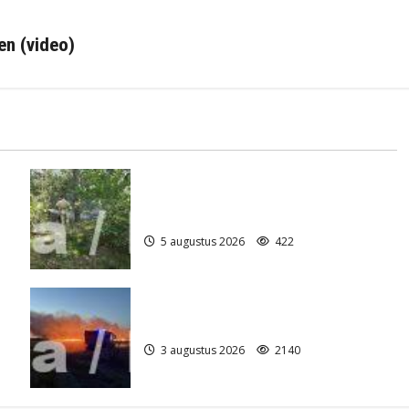
en (video)
Natuurbrandje aan de Provincialeweg
)
Anderen
5 augustus 2026
422
Grote Akkerbrand in Assen
3 augustus 2026
2140