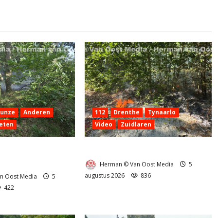
Hunze
Anderen
112
Drenthe
Tynaarlo
eten
Video
Zuidlaren
 aan de
Natuurbrandje in Zuidlaren
g Anderen
Herman © Van Oost Media
5
augustus 2026
836
n Oost Media
5
422