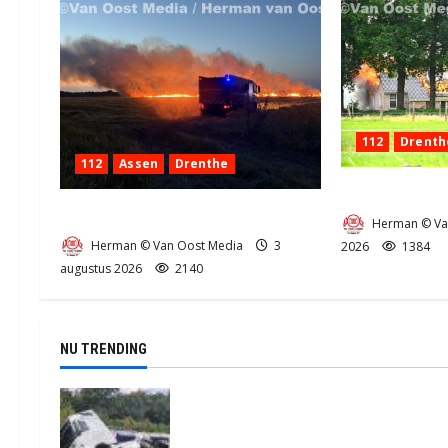
112
Drenth
112
Assen
Drenthe
Zeer grote bra
Grote Akkerbrand in Assen
Herman © Va
Herman © Van Oost Media
3
2026
1384
augustus 2026
2140
NU TRENDING
Truck met oplegger raakt door
klapband van de N34 bij Exloo (video