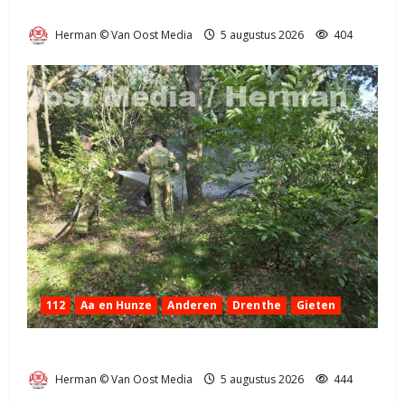
bij Exloo (video)
Herman © Van Oost Media
5 augustus 2026
404
112
Aa en Hunze
Anderen
Drenthe
Gieten
Natuurbrandje aan de Provincialeweg Anderen
Herman © Van Oost Media
5 augustus 2026
444