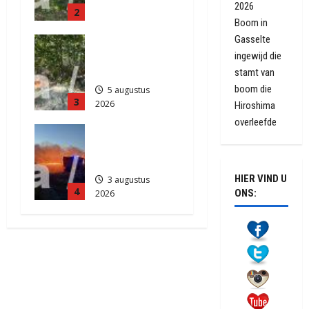
2026
2
Anderen
Boom in
5 augustus
Gasselte
Natuurbrand
2026
ingewijd die
je in
444
Zuidlaren
stamt van
boom die
5 augustus
3
2026
Hiroshima
846
overleefde
Grote
Akkerbrand
in Assen
HIER VIND U
3 augustus
4
ONS:
2026
2153