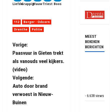
Liefde
Grappig
Wauw
Triest
Boos
112
Borger - Odoorn
Drenthe
Politie
MEEST
BEKEKEN
B
Vorige:
BERICHTEN
Paasvuur in Gieten trekt
e
Ernstig
als vanouds veel kijkers.
r
ongeval met
(video)
vrachtwagens
i
Volgende:
op de N381
bij
Auto door brand
c
Hoogersmilde
verwoest in Nieuw-
- 6.638 views
h
Buinen
Veel rook
t
schade bij