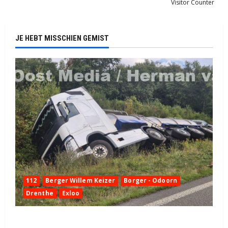
Visitor Counter
JE HEBT MISSCHIEN GEMIST
112
Berger Willem Keizer
Borger - Odoorn
Drenthe
Exloo
Truck met oplegger raakt door klapband van de N34