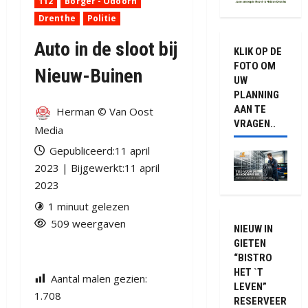
112
Borger - Odoorn
Drenthe
Politie
Auto in de sloot bij
KLIK OP DE
FOTO OM
Nieuw-Buinen
UW
PLANNING
AAN TE
Herman © Van Oost
VRAGEN..
Media
Gepubliceerd:11 april
2023 | Bijgewerkt:11 april
2023
1 minuut gelezen
509 weergaven
NIEUW IN
GIETEN
“BISTRO
HET `T
Aantal malen gezien:
LEVEN”
1.708
RESERVEER