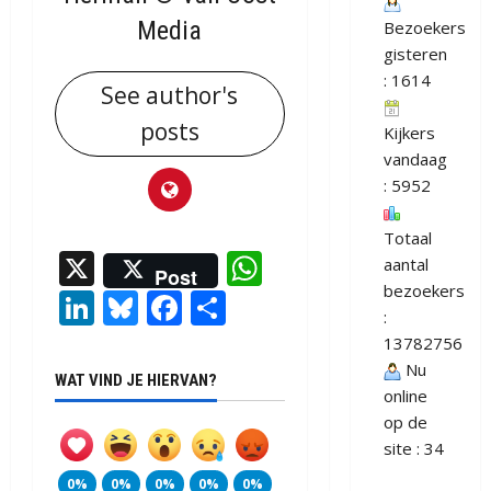
Media
Bezoekers
gisteren
: 1614
See author's
posts
Kijkers
vandaag
: 5952
Totaal
X
WhatsApp
aantal
Post
bezoekers
LinkedIn
Bluesky
Facebook
Delen
:
13782756
Nu
WAT VIND JE HIERVAN?
online
op de
site : 34
0%
0%
0%
0%
0%