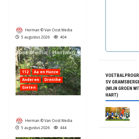
Truck met oplegger raakt
door klapband van de N34
bij Exloo (video)
Herman © Van Oost Media
5 augustus 2026
404
112
Aa en Hunze
VOETBALPROG
Anderen
Drenthe
SV GRAMSBERG
Gieten
(MIJN GROEN WI
HART)
Natuurbrandje aan de
Provincialeweg Anderen
Herman © Van Oost Media
5 augustus 2026
444