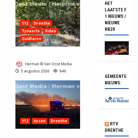
HET
LAATSTE F
1 NIEUWS /
NIEUWE
112
Drenthe
RB20
Tynaarlo
Video
Zuidlaren
Natuurbrandje in Zuidlaren
Herman © Van Oost Media
5 augustus 2026
846
GEMEENTE
NIEUWS:
112
Assen
Drenthe
RTV
DRENTHE
Grote Akkerbrand in Assen