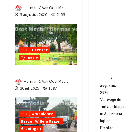
Tienke en
Herman © Van Oost Media
3 augustus 2026
2153
Roel uit
Woudrichem
zijn met
hun schip
uit 1923
112
Drenthe
terug in
Smilde: 'Nu
Tynaarlo
is de werf
helemaal
Zeer grote brand in Tynaarlo
weg'
7
Herman © Van Oost Media
augustus
30 juli 2026
1397
2026
Vanwege de
Turfvaartdagen
in Appelscha
112
Ambulance
ligt de
Berger Willem Keizer
Drentse
Groningen