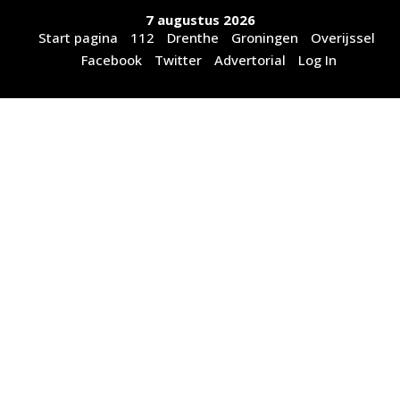
Ga
7 augustus 2026
naar
Start pagina
112
Drenthe
Groningen
Overijssel
de
Facebook
Twitter
Advertorial
Log In
inhoud