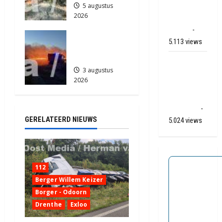
naar Ter
5 augustus
2026
Apelkanaal
846
(video)
-
Grote
5.113 views
Akkerbrand
in Assen
Ernstig
3 augustus
ongeval A28
2026
/ N34 bij De
2153
Punt /
Zuidlaren
-
GERELATEERD NIEUWS
5.024 views
112
Berger Willem Keizer
Borger - Odoorn
Drenthe
Exloo