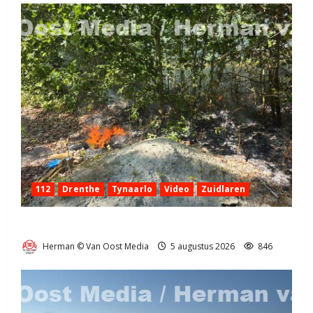
112
Drenthe
Tynaarlo
Video
Zuidlaren
Natuurbrandje in Zuidlaren
Herman © Van Oost Media
5 augustus 2026
846