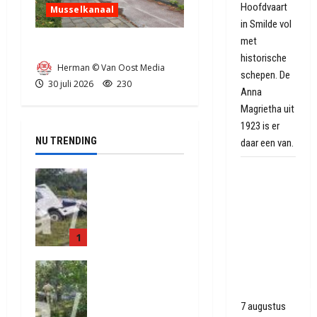
Hoofdvaart
Musselkanaal
in Smilde vol
met
Ongeval in Musselkanaal
historische
Herman © Van Oost Media
schepen. De
30 juli 2026
230
Anna
Magrietha uit
1923 is er
NU TRENDING
daar een van.
Vredesboom
Truck met
uit
oplegger
Hiroshima
raakt door
als
klapband
1
van de N34
eerbetoon
bij Exloo
aan
Natuurbrand
(video)
Gasselter
je aan de
5 augustus
oorlogsgeschied
Provinciale
2026
7 augustus
weg
404