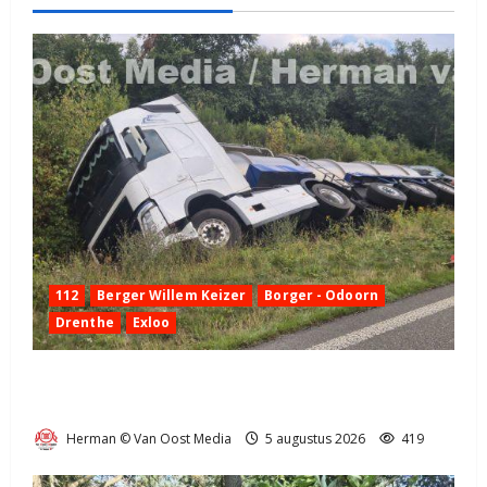
112
Berger Willem Keizer
Borger - Odoorn
Drenthe
Exloo
Truck met oplegger raakt door klapband van de N34
bij Exloo (video)
Herman © Van Oost Media
5 augustus 2026
419