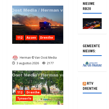
NIEUWE
RB20
112
Assen
Drenthe
GEMEENTE
Grote Akkerbrand in Assen
NIEUWS:
Herman © Van Oost Media
3 augustus 2026
2177
RTV
DRENTHE
112
Drenthe
Tynaarlo
Pluis biedt
kansen in