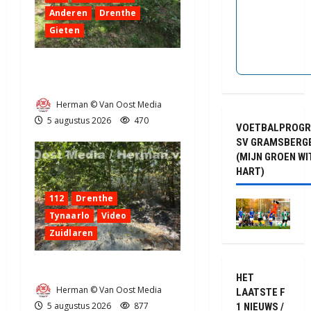
Anderen
Drenthe
Gieten
Natuurbrandje aan de
Provincialeweg Anderen
Herman © Van Oost Media
5 augustus 2026
470
VOETBALPROG
SV GRAMSBERG
(MIJN GROEN WI
HART)
112
Drenthe
Tynaarlo
Video
Zuidlaren
Natuurbrandje in Zuidlaren
HET
Herman © Van Oost Media
LAATSTE F
5 augustus 2026
877
1 NIEUWS /