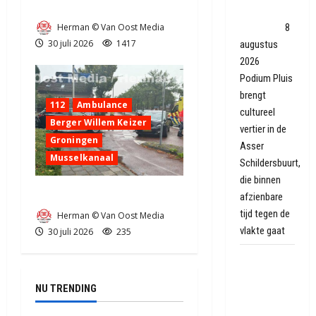
Zeer grote brand in Tynaarlo
Asser
Herman © Van Oost Media
sloopwijk
8
30 juli 2026
1417
augustus
2026
Podium Pluis
brengt
112
Ambulance
cultureel
Berger Willem Keizer
vertier in de
Groningen
Asser
Musselkanaal
Schildersbuurt,
die binnen
Ongeval in Musselkanaal
afzienbare
tijd tegen de
Herman © Van Oost Media
vlakte gaat
30 juli 2026
235
Autobrand
in
NU TRENDING
Coevorden,
brand snel