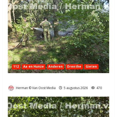
112
Aa en Hunze
Anderen
Drenthe
Gieten
Natuurbrandje aan de Provincialeweg Anderen
Herman © Van Oost Media
5 augustus 2026
470