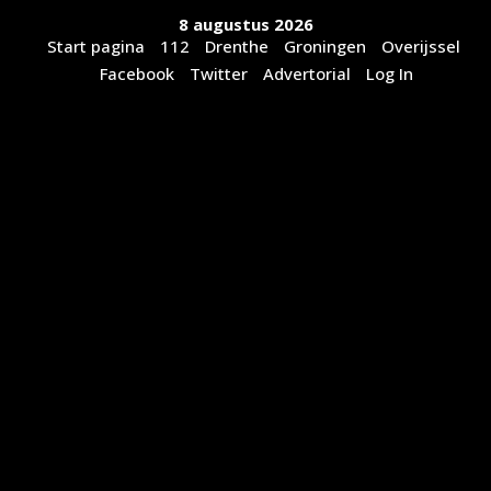
Ga
8 augustus 2026
naar
Start pagina
112
Drenthe
Groningen
Overijssel
de
Facebook
Twitter
Advertorial
Log In
inhoud