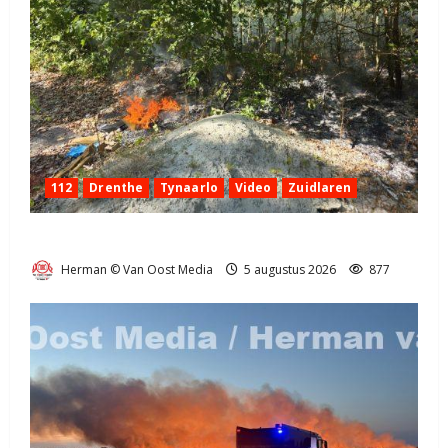
112
Drenthe
Tynaarlo
Video
Zuidlaren
Natuurbrandje in Zuidlaren
Herman © Van Oost Media
5 augustus 2026
877