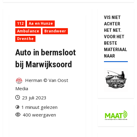
VIS NIET
112
Aa en Hunze
ACHTER
HET NET.
Ambulance
Brandweer
VOOR HET
Drenthe
BESTE
MATERIAAL
Auto in bermsloot
NAAR
bij Marwijksoord
Herman © Van Oost
Media
23 juli 2023
1 minuut gelezen
400 weergaven