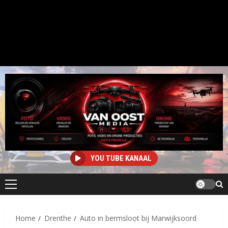
YOU TUBE KANAAL
Primair
menu
Home
Drenthe
Auto in bermsloot bij Marwijksoord