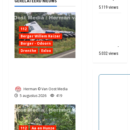
(video)
-
GERELATEERD NIEUWS
5.119 views
Ernstig
ongeval A28
112
/ N34 bij De
Berger Willem Keizer
Punt /
Borger - Odoorn
Zuidlaren
-
Drenthe
Exloo
5.032 views
Truck met oplegger raakt
door klapband van de N34
bij Exloo (video)
Herman © Van Oost Media
5 augustus 2026
419
112
Aa en Hunze