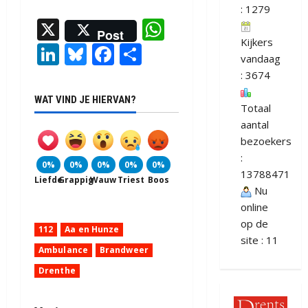
: 1279
X
WhatsApp
Post
Kijkers
LinkedIn
Bluesky
Facebook
Delen
vandaag
: 3674
WAT VIND JE HIERVAN?
Totaal
aantal
bezoekers
:
0%
0%
0%
0%
0%
13788471
Liefde
Grappig
Wauw
Triest
Boos
Nu
online
op de
112
Aa en Hunze
site : 11
Ambulance
Brandweer
Drenthe