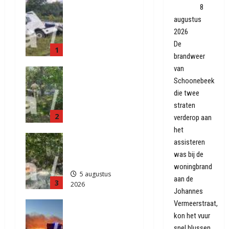
Truck met
geblust
8
oplegger
augustus
raakt door
2026
klapband
De
1
van de N34
brandweer
bij Exloo
van
Natuurbrand
(video)
Schoonebeek
je aan de
5 augustus
die twee
Provinciale
2026
straten
weg
419
2
Anderen
verderop aan
het
5 augustus
Natuurbrand
2026
assisteren
je in
470
was bij de
Zuidlaren
woningbrand
5 augustus
aan de
3
2026
Johannes
877
Vermeerstraat,
Grote
kon het vuur
Akkerbrand
in Assen
snel blussen.