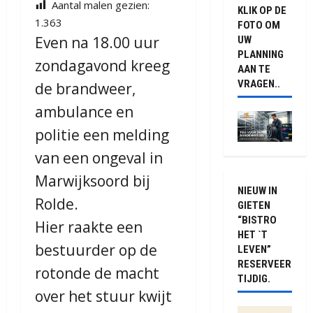
Aantal malen gezien:
KLIK OP DE
1.363
FOTO OM
Even na 18.00 uur
UW
PLANNING
zondagavond kreeg
AAN TE
VRAGEN..
de brandweer,
ambulance en
politie een melding
van een ongeval in
Marwijksoord bij
NIEUW IN
Rolde.
GIETEN
“BISTRO
Hier raakte een
HET `T
bestuurder op de
LEVEN”
RESERVEER
rotonde de macht
TIJDIG.
over het stuur kwijt