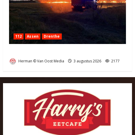
112
Assen
Drenthe
Grote Akkerbrand in Assen
Herman © Van Oost Media
3 augustus 2026
2177