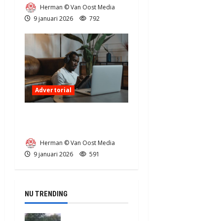
Herman © Van Oost Media
9 januari 2026
792
Advertorial
5 redenen om bijscholing te
overwegen
Herman © Van Oost Media
9 januari 2026
591
NU TRENDING
Truck met