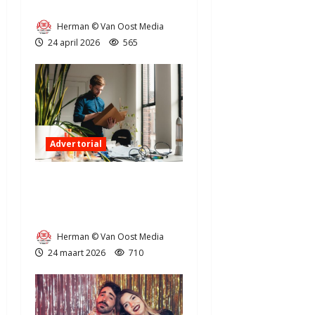
oplichting in Drenthe
Herman © Van Oost Media
24 april 2026
565
Advertorial
Administratie op orde
houden als ondernemer in
Drenthe
Herman © Van Oost Media
24 maart 2026
710