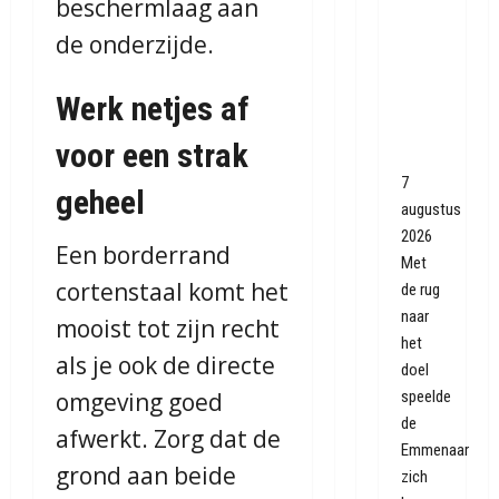
beschermlaag aan
Roda
de onderzijde.
JC
dankzij
Werk netjes af
knappe
goal
voor een strak
Quispel
7
geheel
augustus
2026
Een borderrand
Met
cortenstaal komt het
de rug
naar
mooist tot zijn recht
het
als je ook de directe
doel
omgeving goed
speelde
de
afwerkt. Zorg dat de
Emmenaar
grond aan beide
zich