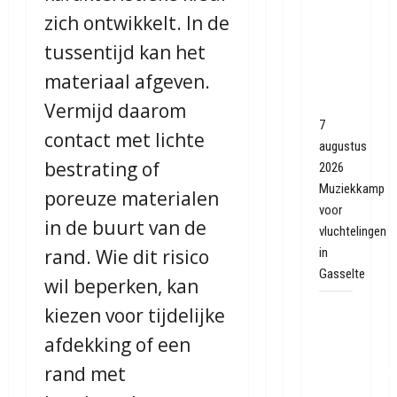
zich ontwikkelt. In de
Oekraïne:
muziek
tussentijd kan het
verbindt
materiaal afgeven.
in
Gasteren
Vermijd daarom
7
contact met lichte
augustus
bestrating of
2026
Muziekkamp
poreuze materialen
voor
in de buurt van de
vluchtelingen
rand. Wie dit risico
in
Gasselte
wil beperken, kan
FC
kiezen voor tijdelijke
Emmen
afdekking of een
wint
rand met
seizoensouve
van