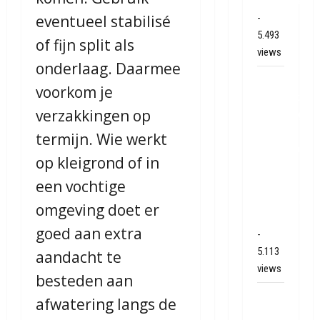
Hoogeveen
eventueel stabilisé
-
5.493
of fijn split als
views
onderlaag. Daarmee
Mega
voorkom je
transport
verzakkingen op
onderweg
van
termijn. Wie werkt
Veendam
op kleigrond of in
naar
een vochtige
Ter
Apelkanaal
omgeving doet er
(video)
goed aan extra
-
5.113
aandacht te
views
besteden aan
Ernstig
afwatering langs de
ongeval