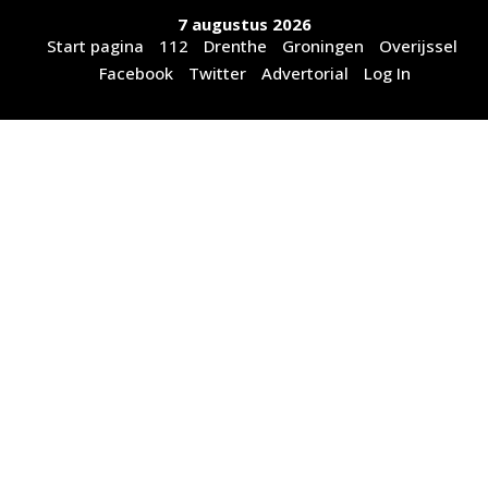
Ga
7 augustus 2026
naar
Start pagina
112
Drenthe
Groningen
Overijssel
de
Facebook
Twitter
Advertorial
Log In
inhoud