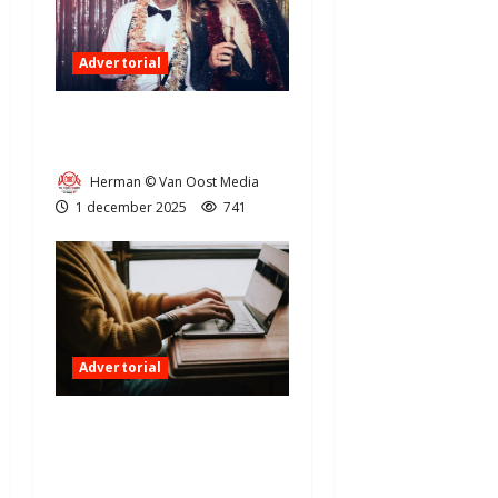
Advertorial
Hoe één photobooth je
omzet kan verdubbelen
Herman © Van Oost Media
1 december 2025
741
Advertorial
Digitale vooruitgang in Aa
en Hunze: wat betekent dit
voor u?