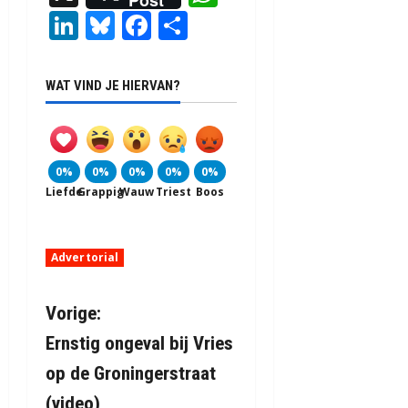
Post
LinkedIn
Bluesky
Facebook
Delen
WAT VIND JE HIERVAN?
0%
0%
0%
0%
0%
Liefde
Grappig
Wauw
Triest
Boos
Advertorial
B
Vorige:
Ernstig ongeval bij Vries
e
op de Groningerstraat
r
(video)