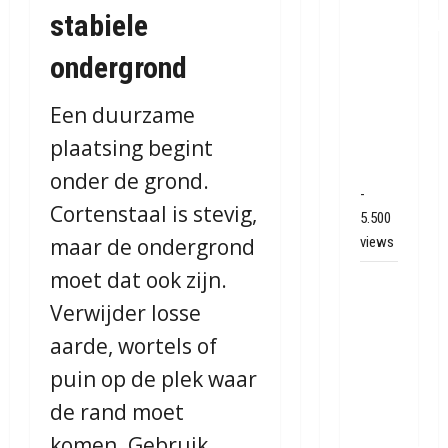
bij
stabiele
binnenbrand
op
ondergrond
park
Land
Een duurzame
van
plaatsing begint
Bartje
in Ees
onder de grond.
-
Cortenstaal is stevig,
5.500
maar de ondergrond
views
moet dat ook zijn.
Grote
brand
Verwijder losse
bij
aarde, wortels of
MTH
puin op de plek waar
Machine
techniek
de rand moet
in
komen. Gebruik