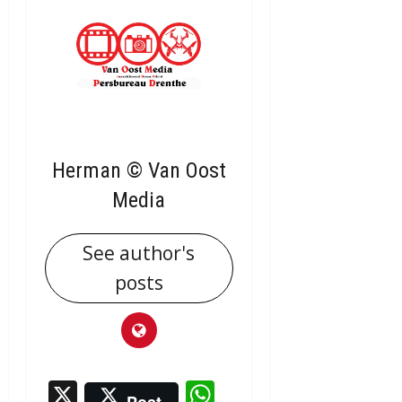
Herman © Van Oost
Media
See author's
posts
X
WhatsApp