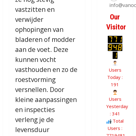
info@vanoo
vastzitten en
Our
verwijder
Visitor
ophopingen van
bladeren of modder
aan de voet. Deze
kunnen vocht
vasthouden en zo de
Users
Today :
roestvorming
191
versnellen. Door
kleine aanpassingen
Users
Yesterday
en inspecties
: 341
verleng je de
Total
Users :
levensduur
7719481