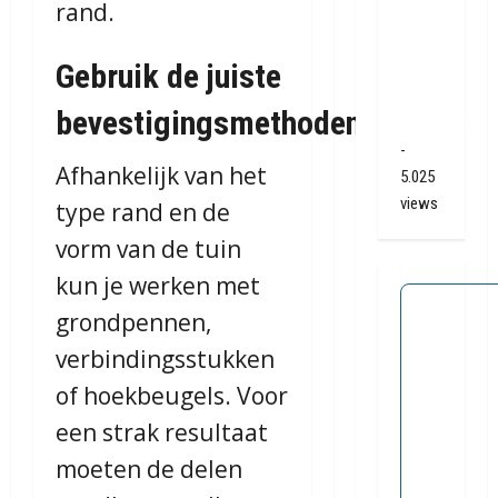
rand.
A28 /
N34
Gebruik de juiste
bij De
Punt /
bevestigingsmethoden
Zuidlaren
-
Afhankelijk van het
5.025
views
type rand en de
vorm van de tuin
kun je werken met
grondpennen,
verbindingsstukken
of hoekbeugels. Voor
een strak resultaat
moeten de delen