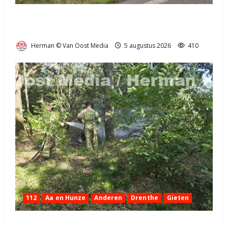
Truck met oplegger raakt door klapband van de N34
bij Exloo (video)
Herman © Van Oost Media
5 augustus 2026
410
112
Aa en Hunze
Anderen
Drenthe
Gieten
Natuurbrandje aan de Provincialeweg Anderen