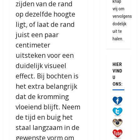
knap
zijden van de rand
vrij om
op dezelfde hoogte
vervolgens
ligt, of laat de rand
dodelijk
uit te
juist een paar
halen.
centimeter
uitsteken voor een
duidelijk visueel
HIER
VIND
effect. Bij bochten is
U
ONS:
het extra belangrijk
dat de kromming
vloeiend blijft. Neem
de tijd en buig het
staal langzaam in de
gewenste vorm om