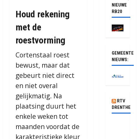
NIEUWE
Houd rekening
RB20
met de
roestvorming
GEMEENTE
Cortenstaal roest
NIEUWS:
bewust, maar dat
gebeurt niet direct
en niet overal
gelijkmatig. Na
RTV
plaatsing duurt het
DRENTHE
enkele weken tot
Van
maanden voordat de
Soedan
karakteristieke kleur
tot