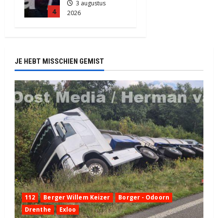
3 augustus
4
2026
2157
JE HEBT MISSCHIEN GEMIST
112
Berger Willem Keizer
Borger - Odoorn
Drenthe
Exloo