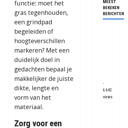
functie: moet het
MEEST
BEKEKEN
gras tegenhouden,
BERICHTEN
een grindpad
Ernstig
begeleiden of
ongeval
hoogteverschillen
met
markeren? Met een
vrachtwagen
op de
duidelijk doel in
N381
gedachten bepaal je
bij
Hoogersmild
makkelijker de juiste
-
dikte, lengte en
6.642
vorm van het
views
materiaal.
Veel
rook
Zorg voor een
schade