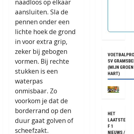
naadloos op elkaar
aansluiten. Sla de
pennen onder een
lichte hoek de grond
in voor extra grip,
zeker bij gebogen
VOETBALPR
vormen. Bij rechte
SV GRAMSBE
(MIJN GROEN
stukken is een
HART)
waterpas
onmisbaar. Zo
voorkom je dat de
borderrand op den
HET
duur gaat golven of
LAATSTE
F 1
scheefzakt.
NIEUWS /