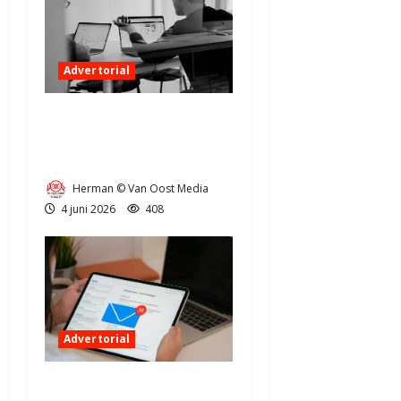
Advertorial
Een fris kantoor in Noord-
Nederland: tips voor
ondernemers
Herman © Van Oost Media
4 juni 2026
408
Advertorial
Steeds meer online