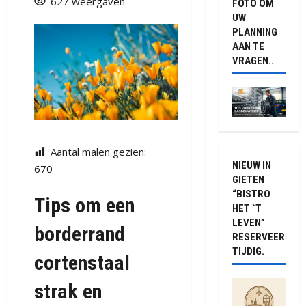
627 weergaven
FOTO OM
UW
PLANNING
AAN TE
VRAGEN..
Aantal malen gezien:
NIEUW IN
670
GIETEN
“BISTRO
Tips om een
HET `T
LEVEN”
borderrand
RESERVEER
TIJDIG.
cortenstaal
strak en