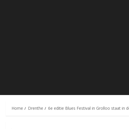
Home
Drenthe
6e editie Blues Festival in Grolloo staat in d