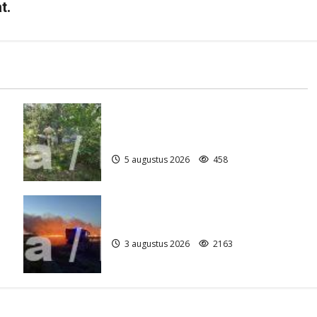
t.
Natuurbrandje aan de Provincialeweg
)
Anderen
5 augustus 2026
458
Grote Akkerbrand in Assen
3 augustus 2026
2163