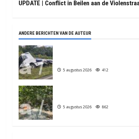
UPDATE | Conflict in Beilen aan de Violenstraa
i
c
ANDERE BERICHTEN VAN DE AUTEUR
h
t
Truck met oplegger raakt door
klapband van de N34 bij Exloo (video
n
5 augustus 2026
412
a
v
Natuurbrandje in Zuidlaren
i
5 augustus 2026
862
g
a