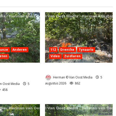
Hunze
Anderen
112
Drenthe
Tynaarlo
eten
Video
Zuidlaren
 aan de
Natuurbrandje in Zuidlaren
g Anderen
Herman © Van Oost Media
5
augustus 2026
862
n Oost Media
5
458