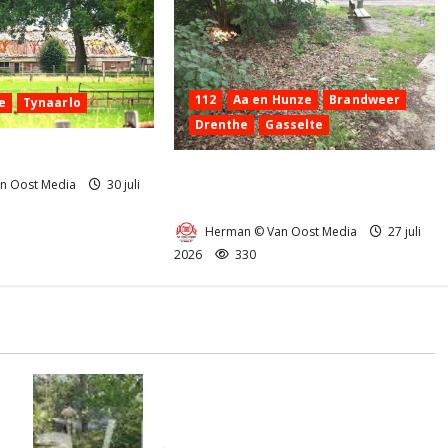
112
Aa en Hunze
Brandweer
e
Tynaarlo
Drenthe
Gasselte
nd in Tynaarlo
Buitenbrandje aan de Bosweg in
n Oost Media
30 juli
Gasselte (video)
Herman © Van Oost Media
27 juli
2026
330
Natuurbrandje aan de Provincialeweg
)
Anderen