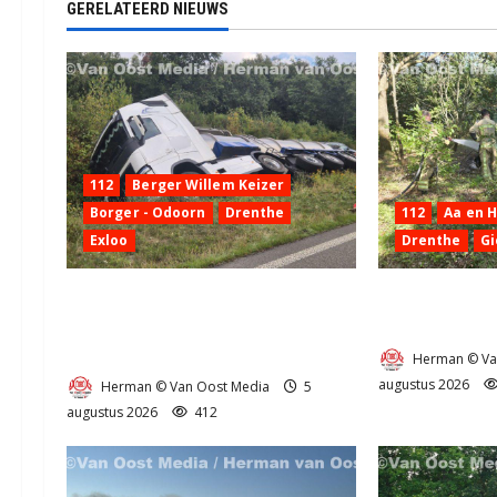
t
GERELATEERD NIEUWS
i
e
112
Berger Willem Keizer
Borger - Odoorn
Drenthe
112
Aa en 
Exloo
Drenthe
Gi
Truck met oplegger raakt door
Natuurbrandje
klapband van de N34 bij Exloo
Provincialewe
(video)
Herman © Va
augustus 2026
Herman © Van Oost Media
5
augustus 2026
412