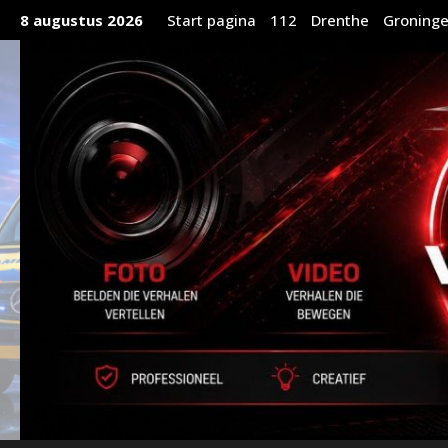
Ga
8 augustus 2026
Start pagina
112
Drenthe
Groning
naar
de
inhoud