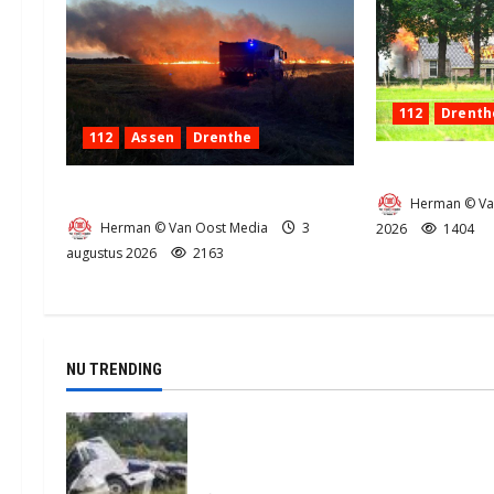
112
Drenth
112
Assen
Drenthe
Zeer grote bra
Grote Akkerbrand in Assen
Herman © Va
Herman © Van Oost Media
3
2026
1404
augustus 2026
2163
NU TRENDING
Truck met oplegger raakt door
klapband van de N34 bij Exloo (video