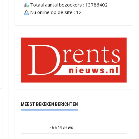
Totaal aantal bezoekers : 13786402
Nu online op de site : 12
MEEST BEKEKEN BERICHTEN
Ernstig ongeval met vrachtwagens op de N381 bij
Hoogersmilde
- 6.644 views