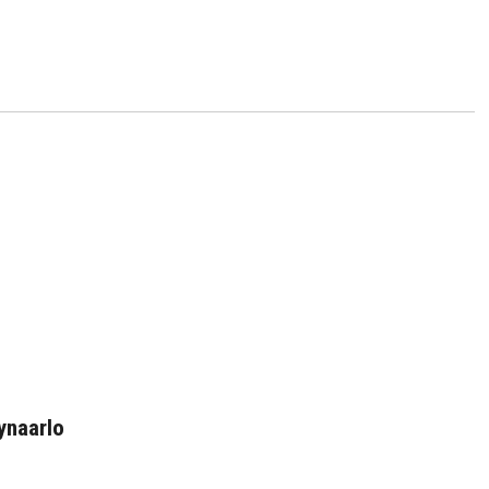
book
len
ynaarlo