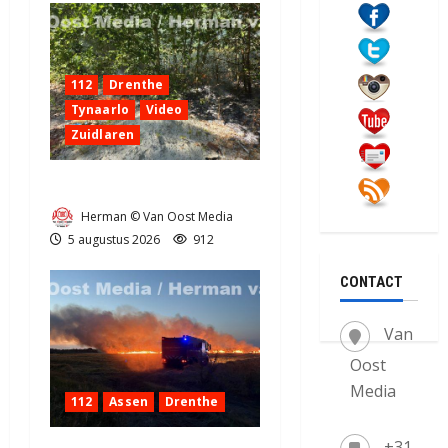
112
Drenthe
Tynaarlo
Video
Zuidlaren
Natuurbrandje in Zuidlaren
Herman © Van Oost Media
5 augustus 2026
912
CONTACT
Van
Oost
Media
112
Assen
Drenthe
+31-