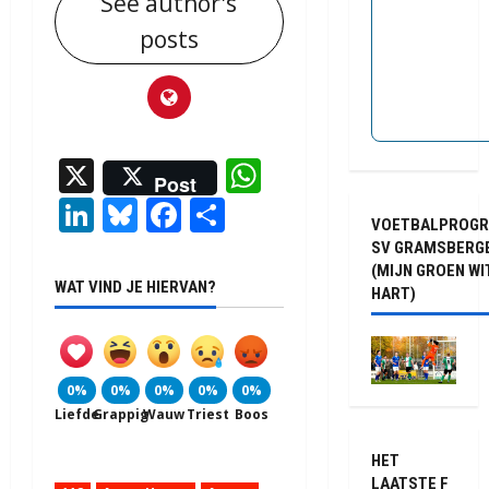
See author's
posts
X
WhatsApp
Post
LinkedIn
Bluesky
Facebook
Delen
VOETBALPROG
SV GRAMSBERG
(MIJN GROEN WI
WAT VIND JE HIERVAN?
HART)
0%
0%
0%
0%
0%
Liefde
Grappig
Wauw
Triest
Boos
HET
LAATSTE F