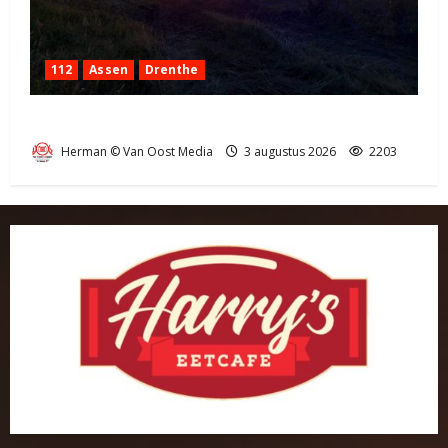
112
Assen
Drenthe
Grote Akkerbrand in Assen
Herman © Van Oost Media
3 augustus 2026
2203