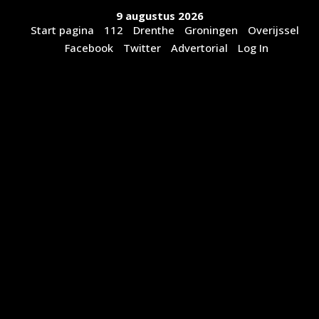
Ga
9 augustus 2026
naar
Start pagina
112
Drenthe
Groningen
Overijssel
de
Facebook
Twitter
Advertorial
Log In
inhoud