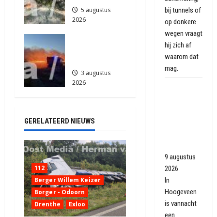
bij tunnels of
5 augustus
2026
op donkere
912
wegen vraagt
Grote
hij zich af
Akkerbrand
waarom dat
in Assen
mag.
3 augustus
2026
Flatgebouw
2203
in
Hoogeveen
GERELATEERD NIEUWS
ontruimd
door
balkonbrand
9 augustus
112
2026
Berger Willem Keizer
In
Hoogeveen
Borger - Odoorn
is vannacht
Drenthe
Exloo
een