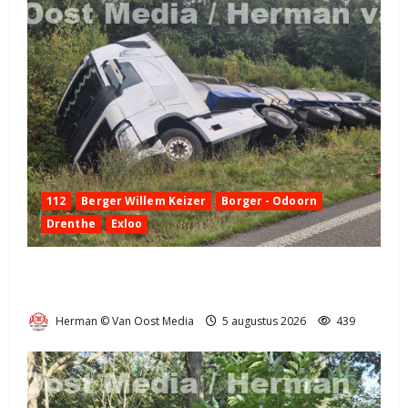
112
Berger Willem Keizer
Borger - Odoorn
Drenthe
Exloo
Truck met oplegger raakt door klapband van de N34
bij Exloo (video)
Herman © Van Oost Media
5 augustus 2026
439