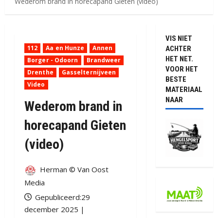
Wederom brand in horecapand Gieten (video)
VIS NIET
112
Aa en Hunze
Annen
ACHTER
HET NET.
Borger - Odoorn
Brandweer
VOOR HET
Drenthe
Gasselternijveen
BESTE
Video
MATERIAAL
NAAR
Wederom brand in
horecapand Gieten
(video)
Herman © Van Oost
Media
Gepubliceerd:29
december 2025 |