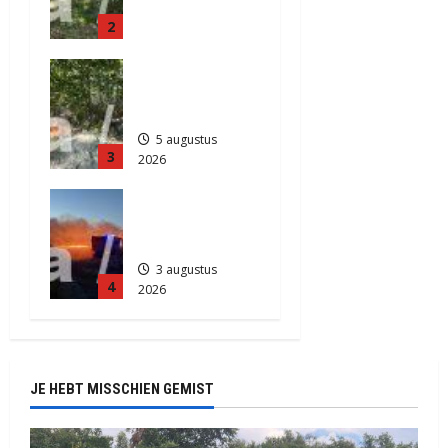
weg
439
2
Anderen
5 augustus
Natuurbrand
2026
je in
513
Zuidlaren
5 augustus
3
2026
912
Grote
Akkerbrand
in Assen
3 augustus
4
2026
2203
JE HEBT MISSCHIEN GEMIST