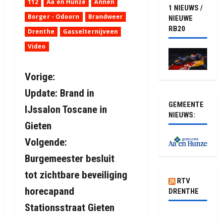
112
Aa en Hunze
Annen
1 NIEUWS /
Borger - Odoorn
Brandweer
NIEUWE
RB20
Drenthe
Gasselternijveen
Video
B
Vorige:
Update: Brand in
e
GEMEENTE
IJssalon Toscane in
NIEUWS:
r
Gieten
i
Volgende:
Burgemeester besluit
c
tot zichtbare beveiliging
h
RTV
horecapand
DRENTHE
t
Stationsstraat Gieten
Waarom