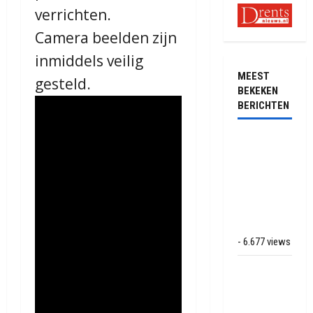
verrichten.
Camera beelden zijn
inmiddels veilig
MEEST
gesteld.
BEKEKEN
BERICHTEN
Ernstig
ongeval met
vrachtwagens
op de N381
bij
Hoogersmilde
- 6.677 views
Veel rook
schade bij
binnenbrand