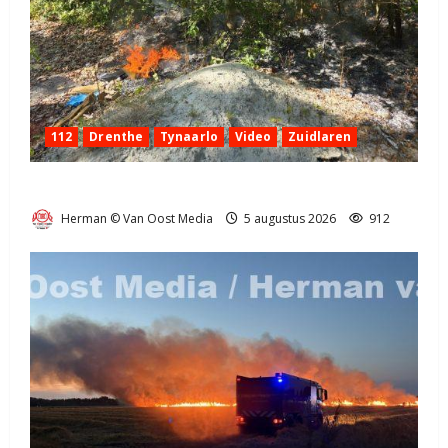
112
Drenthe
Tynaarlo
Video
Zuidlaren
Natuurbrandje in Zuidlaren
Herman © Van Oost Media
5 augustus 2026
912