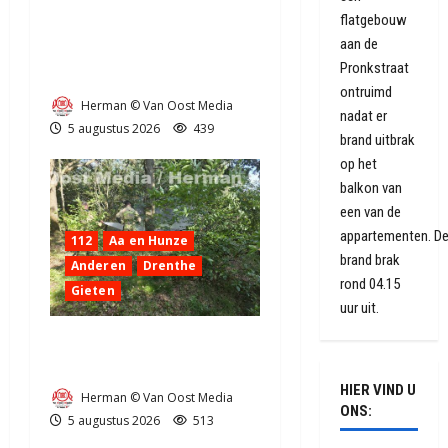
flatgebouw
Truck met oplegger raakt
aan de
door klapband van de N34
Pronkstraat
bij Exloo (video)
ontruimd
Herman © Van Oost Media
nadat er
5 augustus 2026
439
brand uitbrak
op het
balkon van
een van de
appartementen. D
112
Aa en Hunze
brand brak
Anderen
Drenthe
rond 04.15
Gieten
uur uit.
Natuurbrandje aan de
Provincialeweg Anderen
HIER VIND U
Herman © Van Oost Media
ONS:
5 augustus 2026
513