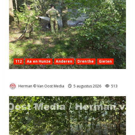
112
Aa en Hunze
Anderen
Drenthe
Gieten
Natuurbrandje aan de Provincialeweg Anderen
Herman © Van Oost Media
5 augustus 2026
513