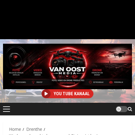
YOU TUBE KANAAL
Primair
menu
Home
Drenthe