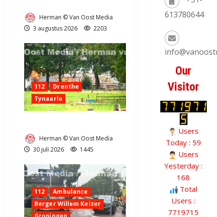
Grote Akkerbrand in Assen
613780644
Herman © Van Oost Media
3 augustus 2026
2203
info@vanoost
Our
Visitor
112
Drenthe
Tynaarlo
Zeer grote brand in Tynaarlo
Users
Herman © Van Oost Media
Today : 59
30 juli 2026
1445
Users
Yesterday :
168
Total
112
Ambulance
Users :
Berger Willem Keizer
7719715
Groningen