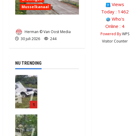
Views
Musselkanaal
Today : 1462
Who's
Ongeval in Musselkanaal
Online : 4
Herman © Van Oost Media
Powered By
WPS
30 juli 2026
244
Visitor Counter
NU TRENDING
Truck met
oplegger
raakt door
klapband
1
van de N34
bij Exloo
Natuurbrand
(video)
je aan de
5 augustus
Provinciale
2026