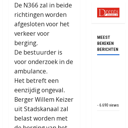
De N366 zal in beide
richtingen worden
afgesloten voor het
verkeer voor
MEEST
berging.
BEKEKEN
BERICHTEN
De bestuurder is
voor onderzoek in de
Ernstig
ambulance.
ongeval met
vrachtwagens
Het betreft een
op de N381
eenzijdig ongeval.
bij
Berger Willem Keizer
Hoogersmilde
- 6.690 views
uit Stadskanaal zal
Veel rook
belast worden met
schade bij
de berging van het