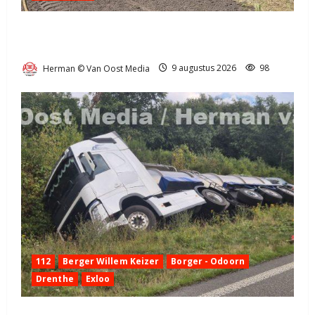
Bermbrand in Nieuwediep snel onder controle
(video)
Herman © Van Oost Media
9 augustus 2026
98
112
Berger Willem Keizer
Borger - Odoorn
Drenthe
Exloo