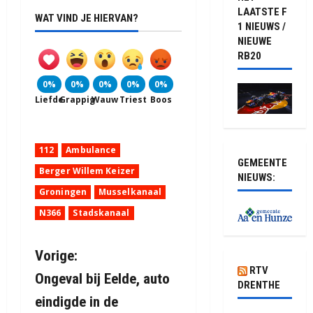
LAATSTE F
WAT VIND JE HIERVAN?
1 NIEUWS /
NIEUWE
RB20
0%
0%
0%
0%
0%
Liefde
Grappig
Wauw
Triest
Boos
112
Ambulance
GEMEENTE
Berger Willem Keizer
NIEUWS:
Groningen
Musselkanaal
N366
Stadskanaal
B
Vorige:
RTV
Ongeval bij Eelde, auto
e
DRENTHE
eindigde in de