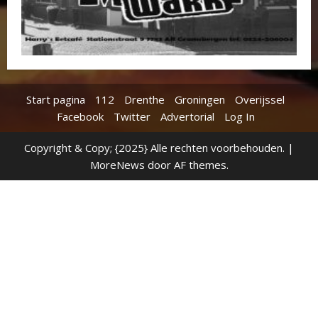
Start pagina
112
Drenthe
Groningen
Overijssel
Facebook
Twitter
Advertorial
Log In
Copyright & Copy; {2025} Alle rechten voorbehouden.
|
MoreNews
door AF themes.