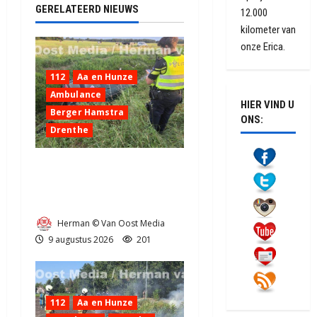
GERELATEERD NIEUWS
12.000
kilometer van
onze Erica.
112
Aa en Hunze
Ambulance
HIER VIND U
Berger Hamstra
ONS:
Drenthe
Ongeval op N33 tussen
Gieten en Gieterveen
(video)
Herman © Van Oost Media
9 augustus 2026
201
112
Aa en Hunze