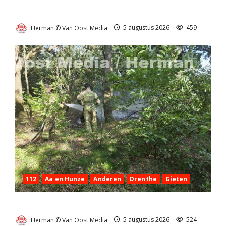
Truck met oplegger raakt door klapband van de N34
bij Exloo (video)
Herman © Van Oost Media
5 augustus 2026
459
112
Aa en Hunze
Anderen
Drenthe
Gieten
Natuurbrandje aan de Provincialeweg Anderen
Herman © Van Oost Media
5 augustus 2026
524