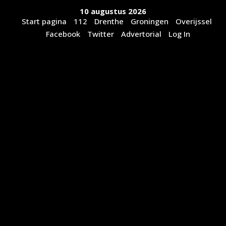
Ga
10 augustus 2026
naar
Start pagina
112
Drenthe
Groningen
Overijssel
de
Facebook
Twitter
Advertorial
Log In
inhoud