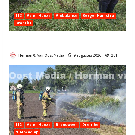
112
Aa en Hunze
Ambulance
Berger Hamstra
Drenthe
Ongeval op N33 tussen Gieten en Gieterveen
(video)
Herman © Van Oost Media
9 augustus 2026
201
112
Aa en Hunze
Brandweer
Drenthe
Nieuwediep