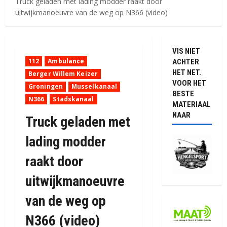
Truck geladen met lading modder raakt door
uitwijkmanoeuvre van de weg op N366 (video)
VIS NIET
112
Ambulance
ACHTER
HET NET.
Berger Willem Keizer
VOOR HET
Groningen
Musselkanaal
BESTE
N366
Stadskanaal
MATERIAAL
NAAR
Truck geladen met
lading modder
raakt door
uitwijkmanoeuvre
van de weg op
N366 (video)