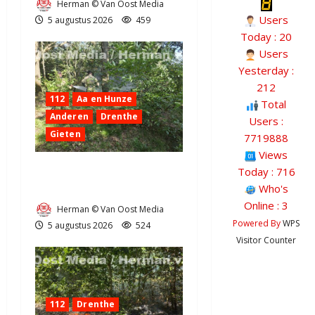
Herman © Van Oost Media
Users
5 augustus 2026
459
Today : 20
Users
Yesterday :
212
112
Aa en Hunze
Total
Anderen
Drenthe
Users :
Gieten
7719888
Views
Natuurbrandje aan de
Today : 716
Who's
Provincialeweg Anderen
Online : 3
Herman © Van Oost Media
Powered By
WPS
5 augustus 2026
524
Visitor Counter
112
Drenthe