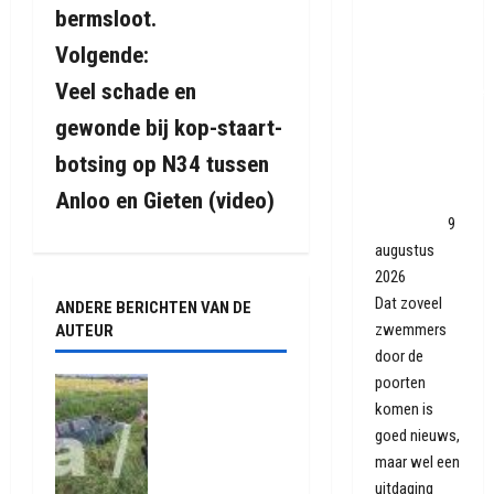
r
Openluchtbaden
bermsloot.
overspoeld
i
Volgende:
met
Veel schade en
c
zwemliefhebber
in warme
gewonde bij kop-staart-
h
zomer: 'Wij
botsing op N34 tussen
moeten
t
juist
Anloo en Gieten (video)
dóórgaan'
9
n
augustus
a
2026
Dat zoveel
ANDERE BERICHTEN VAN DE
v
zwemmers
AUTEUR
door de
i
poorten
Ongeval op
komen is
N33 tussen
g
Gieten en
goed nieuws,
Gieterveen
a
maar wel een
(video)
uitdaging