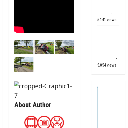
Apelkanaal
(video)
-
5.141 views
Ernstig
ongeval A28
/ N34 bij De
Punt /
Zuidlaren
-
5.054 views
About Author