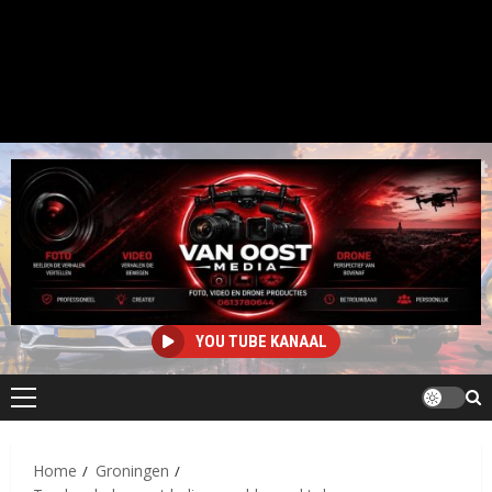
YOU TUBE KANAAL
Primair
menu
Home
Groningen