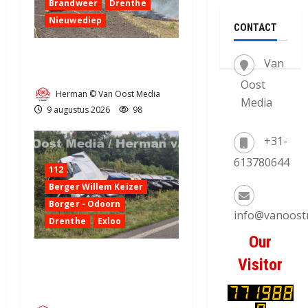
Brandweer
Drenthe
Nieuwediep
CONTACT
Bermbrand in Nieuwediep
Van
snel onder controle (video)
Oost
Herman © Van Oost Media
Media
9 augustus 2026
98
+31-
613780644
112
Berger Willem Keizer
Borger - Odoorn
info@vanoost
Drenthe
Exloo
Our
Truck met oplegger raakt
Visitor
door klapband van de N34
bij Exloo (video)