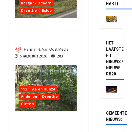
Borger - Odoorn
HART)
Drenthe
Exloo
Truck met oplegger raakt
door klapband van de N34
bij Exloo (video)
HET
LAATSTE
Herman © Van Oost Media
F 1
5 augustus 2026
283
NIEUWS /
NIEUWE
RB20
112
Aa en Hunze
Anderen
Drenthe
Gieten
GEMEENTE
Natuurbrandje aan de
NIEUWS:
Provincialeweg Anderen