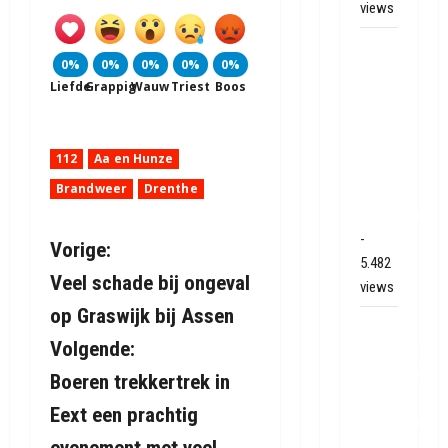
views
Grote
0%
0%
0%
0%
0%
brand
Liefde
Grappig
Wauw
Triest
Boos
bij
MTH
Machine
112
Aa en Hunze
techniek
Brandweer
Drenthe
in
Hoogeveen
-
B
Vorige:
5.482
Veel schade bij ongeval
views
e
op Graswijk bij Assen
Mega
r
Volgende:
transport
i
onderweg
Boeren trekkertrek in
van
Eext een prachtig
c
Veendam
naar