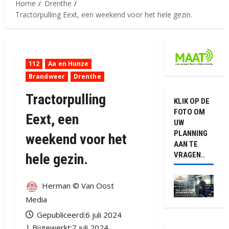
Home
Drenthe
Tractorpulling Eext, een weekend voor het hele gezin.
112
Aa en Hunze
Brandweer
Drenthe
Tractorpulling
KLIK OP DE
FOTO OM
Eext, een
UW
PLANNING
weekend voor het
AAN TE
VRAGEN..
hele gezin.
Herman © Van Oost
Media
Gepubliceerd:6 juli 2024
| Bijgewerkt:7 juli 2024