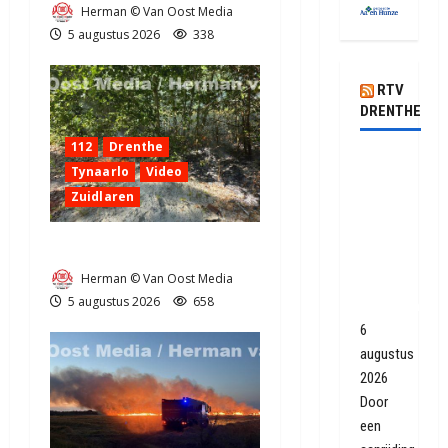
Herman © Van Oost Media
5 augustus 2026
338
RTV
DRENTHE
112
Drenthe
Geen
Tynaarlo
Video
treinen
Zuidlaren
tussen
Assen
Natuurbrandje in Zuidlaren
en
Herman © Van Oost Media
Groningen
5 augustus 2026
658
Europapark
6
augustus
2026
Door
een