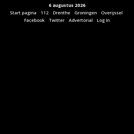
Ga
6 augustus 2026
naar
Start pagina
112
Drenthe
Groningen
Overijssel
de
Facebook
Twitter
Advertorial
Log In
inhoud