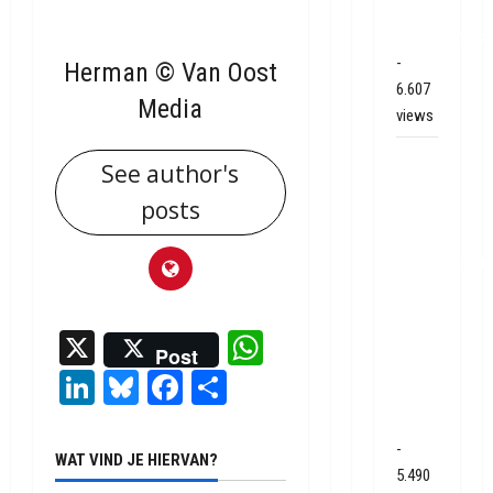
bij
Hoogersmild
-
Herman © Van Oost
6.607
Media
views
Veel
See author's
rook
posts
schade
bij
binnenbrand
op
park
X
WhatsApp
Land
Post
van
LinkedIn
Bluesky
Facebook
Delen
Bartje
in Ees
-
WAT VIND JE HIERVAN?
5.490