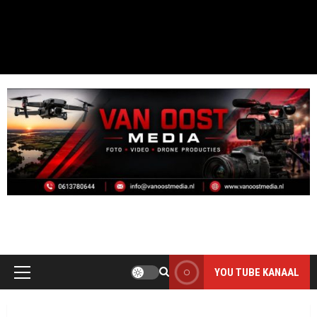
MOOI DAI D`R BINT
THE PHOTO ONLY HAS VALUE WHEN IT IS TAKEN
YOU TUBE KANAAL
Primair
menu