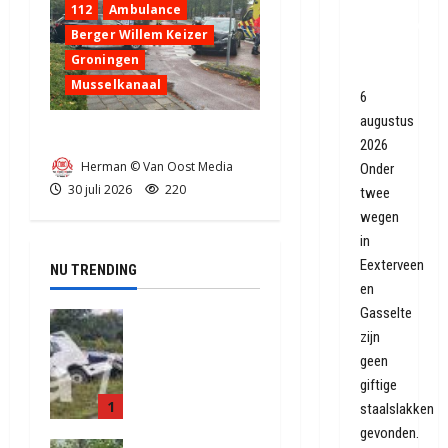
wegen
112
Ambulance
Eexterveen
Berger Willem Keizer
en
Groningen
Gasselte
Musselkanaal
6
augustus
Ongeval in Musselkanaal
2026
Herman © Van Oost Media
Onder
30 juli 2026
220
twee
wegen
in
Eexterveen
NU TRENDING
en
Gasselte
Truck met
zijn
oplegger
geen
raakt door
klapband
giftige
1
van de N34
staalslakken
bij Exloo
gevonden.