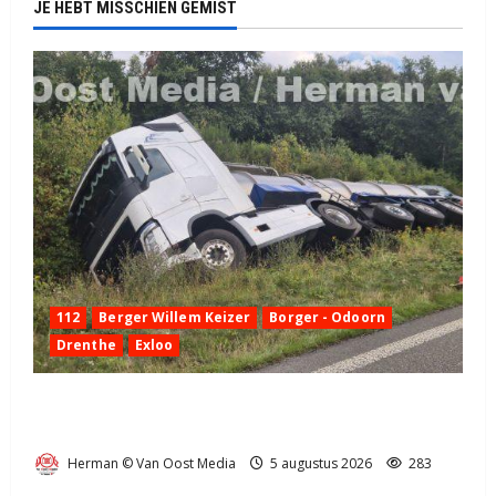
JE HEBT MISSCHIEN GEMIST
112
Berger Willem Keizer
Borger - Odoorn
Drenthe
Exloo
Truck met oplegger raakt door klapband van de N34
bij Exloo (video)
Herman © Van Oost Media
5 augustus 2026
283