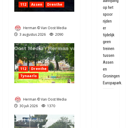
aanrijding
112
Assen
Drenthe
op het
spoor
Grote Akkerbrand in Assen
rijden
Herman © Van Oost Media
er
3 augustus 2026
2090
tijdelijk
geen
treinen
tussen
Assen
112
Drenthe
en
Tynaarlo
Groningen
Europapark.
Zeer grote brand in Tynaarlo
Geen
Herman © Van Oost Media
giftige
30 juli 2026
1370
staalslakken
gevonden
onder