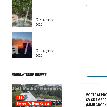
Natuurbrand
2026
je in
338
Zuidlaren
5 augustus
2026
658
Grote
Akkerbrand
in Assen
3 augustus
2026
2090
GERELATEERD NIEUWS
VOETBALPR
112
SV GRAMSBE
Berger Willem Keizer
(MIJN GROEN