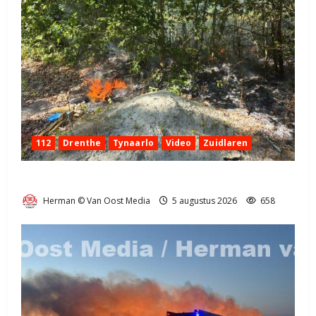
112
Drenthe
Tynaarlo
Video
Zuidlaren
Natuurbrandje in Zuidlaren
Herman © Van Oost Media
5 augustus 2026
658