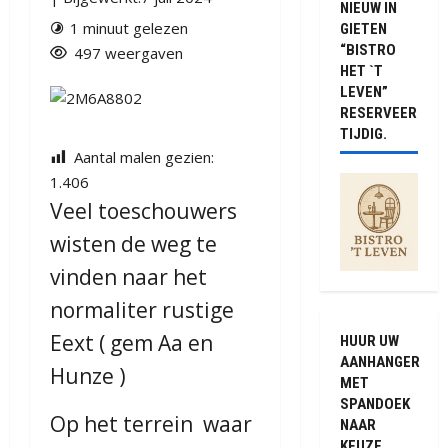
NIEUW IN
1 minuut gelezen
GIETEN
“BISTRO
497 weergaven
HET `T
LEVEN”
RESERVEER
TIJDIG.
Aantal malen gezien:
1.406
Veel toeschouwers
wisten de weg te
vinden naar het
normaliter rustige
Eext ( gem Aa en
HUUR UW
AANHANGER
Hunze )
MET
SPANDOEK
Op het terrein waar
NAAR
KEUZE