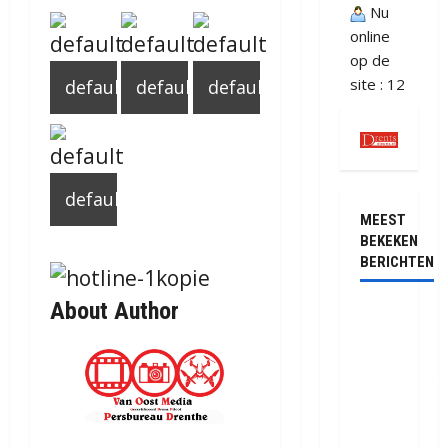
Nu
online
op de
site : 12
default
default
default
default
MEEST
BEKEKEN
BERICHTEN
About Author
Ernstig
ongeval
met
vrachtwagen
op de
N381