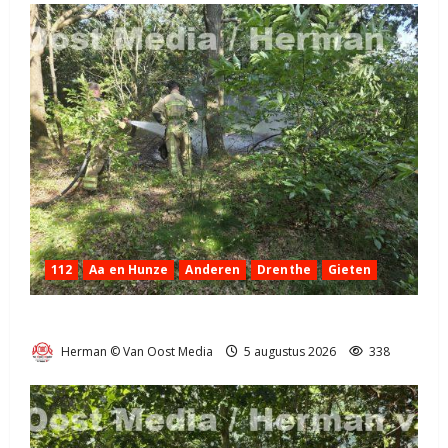
112
Aa en Hunze
Anderen
Drenthe
Gieten
Natuurbrandje aan de Provincialeweg Anderen
Herman © Van Oost Media
5 augustus 2026
338