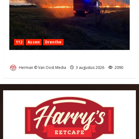
112
Assen
Drenthe
Grote Akkerbrand in Assen
Herman © Van Oost Media
3 augustus 2026
2090