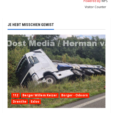
Powered By
WPS
Visitor Counter
JE HEBT MISSCHIEN GEMIST
112
Berger Willem Keizer
Borger - Odoorn
Drenthe
Exloo