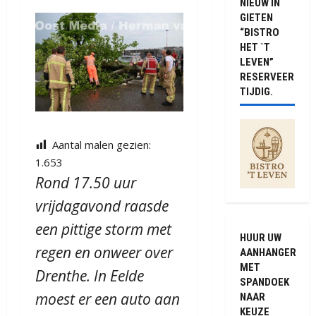
NIEUW IN
GIETEN
“BISTRO
HET `T
LEVEN”
RESERVEER
TIJDIG.
Aantal malen gezien:
1.653
Rond 17.50 uur
vrijdagavond raasde
een pittige storm met
HUUR UW
regen en onweer over
AANHANGER
MET
Drenthe. In Eelde
SPANDOEK
moest er een auto aan
NAAR
KEUZE