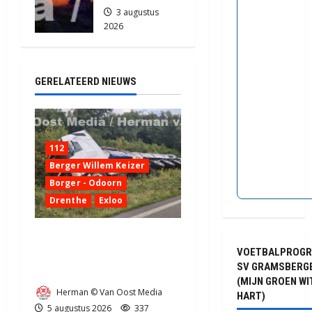
3 augustus
2026
2104
GERELATEERD NIEUWS
112
Berger Willem Keizer
Borger - Odoorn
Drenthe
Exloo
Truck met oplegger raakt
VOETBALPROG
door klapband van de N34
SV GRAMSBERG
bij Exloo (video)
(MIJN GROEN WI
Herman © Van Oost Media
HART)
5 augustus 2026
337