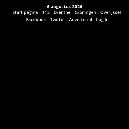
Ga
6 augustus 2026
naar
Start pagina
112
Drenthe
Groningen
Overijssel
de
Facebook
Twitter
Advertorial
Log In
inhoud