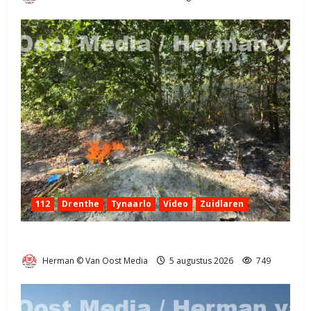
112
Drenthe
Tynaarlo
Video
Zuidlaren
Natuurbrandje in Zuidlaren
Herman © Van Oost Media
5 augustus 2026
749