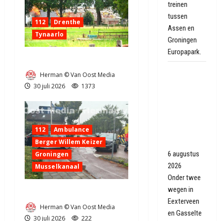
treinen
tussen
112
Drenthe
Assen en
Tynaarlo
Groningen
Europapark.
Zeer grote brand in Tynaarlo
Geen giftige
Herman © Van Oost Media
staalslakken
30 juli 2026
1373
gevonden
onder
wegen
112
Ambulance
Eexterveen
Berger Willem Keizer
en Gasselte
6 augustus
Groningen
2026
Musselkanaal
Onder twee
wegen in
Ongeval in Musselkanaal
Eexterveen
Herman © Van Oost Media
en Gasselte
30 juli 2026
222