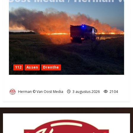
112
Assen
Drenthe
Grote Akkerbrand in Assen
Herman © Van Oost Media
3 augustus 2026
2104