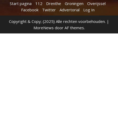
Start pagina
112
Drenthe
Groningen
Overijssel
Facebook
Twitter
Advertorial
Log In
Copyright & Copy; {2025} Alle rechten voorbehouden.
|
MoreNews
door AF themes.