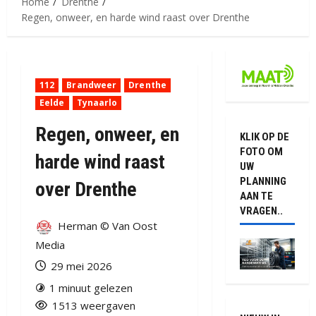
Home
Drenthe
Regen, onweer, en harde wind raast over Drenthe
112
Brandweer
Drenthe
Eelde
Tynaarlo
Regen, onweer, en
KLIK OP DE
FOTO OM
harde wind raast
UW
PLANNING
over Drenthe
AAN TE
VRAGEN..
Herman © Van Oost
Media
29 mei 2026
1 minuut gelezen
1513 weergaven