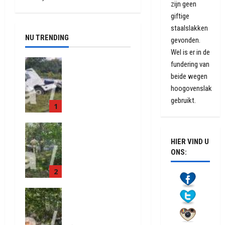
zijn geen
giftige
staalslakken
NU TRENDING
gevonden.
Wel is er in de
Truck met
fundering van
oplegger
beide wegen
raakt door
hoogovenslak
klapband
gebruikt.
1
van de N34
bij Exloo
Natuurbrand
(video)
je aan de
HIER VIND U
5 augustus
Provinciale
2026
ONS:
weg
337
2
Anderen
5 augustus
Natuurbrand
2026
je in
379
Zuidlaren