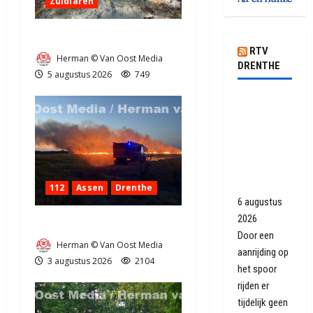
Zuidlaren
Natuurbrandje in Zuidlaren
RTV
Herman © Van Oost Media
DRENTHE
5 augustus 2026
749
Geen
treinen
tussen
Assen en
Groningen
Europapark
112
Assen
Drenthe
6 augustus
2026
Grote Akkerbrand in Assen
Door een
Herman © Van Oost Media
aanrijding op
3 augustus 2026
2104
het spoor
rijden er
tijdelijk geen