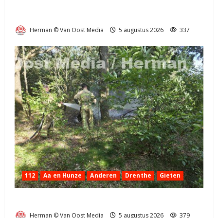
Truck met oplegger raakt door klapband van de N34
bij Exloo (video)
Herman © Van Oost Media
5 augustus 2026
337
112
Aa en Hunze
Anderen
Drenthe
Gieten
Natuurbrandje aan de Provincialeweg Anderen
Herman © Van Oost Media
5 augustus 2026
379