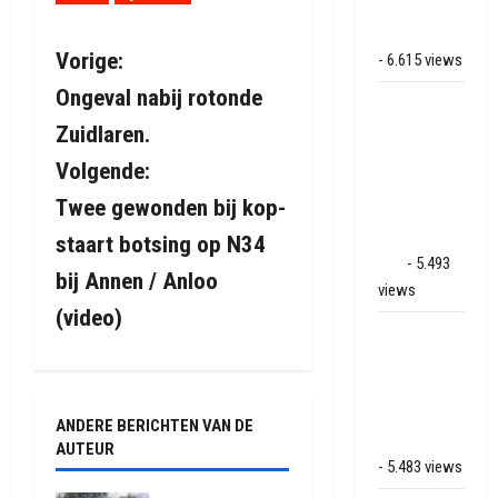
bij
Hoogersmilde
B
Vorige:
- 6.615 views
Ongeval nabij rotonde
e
Veel rook
schade bij
Zuidlaren.
r
binnenbrand
Volgende:
op park
i
Twee gewonden bij kop-
Land van
Bartje in
staart botsing op N34
c
Ees
- 5.493
bij Annen / Anloo
h
views
(video)
Grote brand
t
bij MTH
n
Machine
techniek in
ANDERE BERICHTEN VAN DE
a
Hoogeveen
AUTEUR
- 5.483 views
v