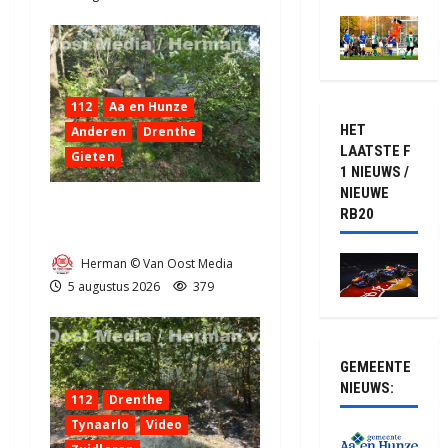
112
Aa en Hunze
HET
Anderen
Drenthe
LAATSTE F
Gieten
1 NIEUWS /
NIEUWE
Natuurbrandje aan de
RB20
Provincialeweg Anderen
Herman © Van Oost Media
5 augustus 2026
379
GEMEENTE
NIEUWS:
112
Drenthe
Tynaarlo
Video