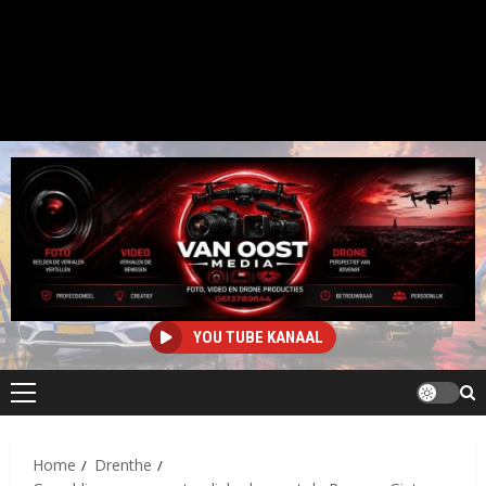
YOU TUBE KANAAL
Primair
menu
Home
Drenthe