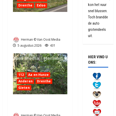
kon het vuur
Drenthe
Exloo
snel blussen.
Toch brandde
Truck met oplegger raakt
de auto
door klapband van de N34
grotendeels
bij Exloo (video)
uit.
Herman © Van Oost Media
5 augustus 2026
431
HIER VIND U
ONS:
112
Aa en Hunze
Anderen
Drenthe
Gieten
Natuurbrandje aan de
Provincialeweg Anderen
Herman © Van Oost Media