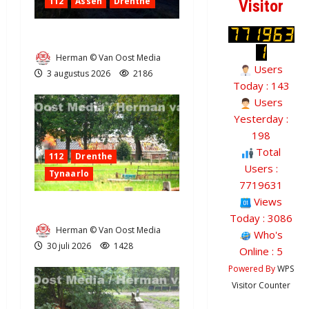
112
Assen
Drenthe
Visitor
Grote Akkerbrand in Assen
Herman © Van Oost Media
Users
3 augustus 2026
2186
Today : 143
Users
Yesterday :
198
Total
112
Drenthe
Users :
Tynaarlo
7719631
Views
Zeer grote brand in Tynaarlo
Today : 3086
Herman © Van Oost Media
Who's
30 juli 2026
1428
Online : 5
Powered By
WPS
Visitor Counter