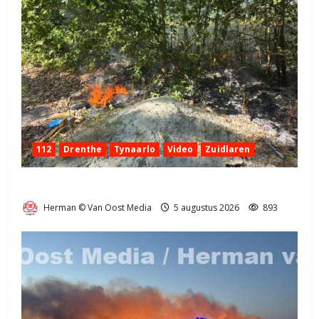
112
Drenthe
Tynaarlo
Video
Zuidlaren
Natuurbrandje in Zuidlaren
Herman © Van Oost Media
5 augustus 2026
893