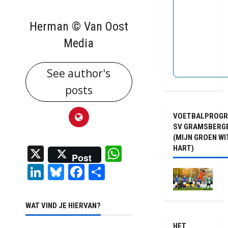
Herman © Van Oost
Media
See author's
posts
VOETBALPROG
SV GRAMSBERG
(MIJN GROEN WI
X
WhatsApp
HART)
Post
LinkedIn
Bluesky
Facebook
Delen
WAT VIND JE HIERVAN?
HET