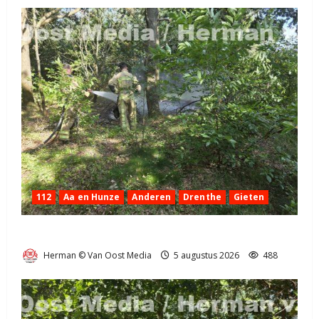
112
Aa en Hunze
Anderen
Drenthe
Gieten
Natuurbrandje aan de Provincialeweg Anderen
Herman © Van Oost Media
5 augustus 2026
488