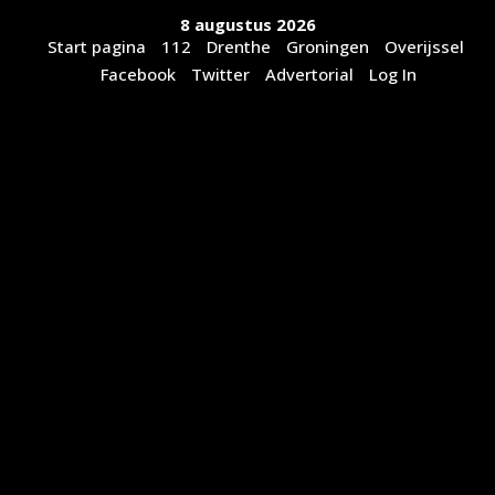
Ga
8 augustus 2026
naar
Start pagina
112
Drenthe
Groningen
Overijssel
de
Facebook
Twitter
Advertorial
Log In
inhoud