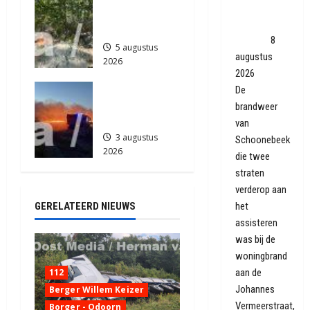
2026
Coevorden,
je in
488
brand snel
Zuidlaren
geblust
8
5 augustus
augustus
2026
2026
893
Grote
De
Akkerbrand
brandweer
in Assen
van
3 augustus
Schoonebeek
2026
die twee
2186
straten
verderop aan
het
GERELATEERD NIEUWS
assisteren
was bij de
woningbrand
aan de
112
Johannes
Berger Willem Keizer
Vermeerstraat,
Borger - Odoorn