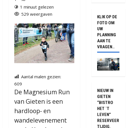
1 minuut gelezen
529 weergaven
KLIK OP DE
FOTO OM
UW
PLANNING
AAN TE
VRAGEN..
Aantal malen gezien:
609
NIEUW IN
De Magnesium Run
GIETEN
van Gieten is een
“BISTRO
HET `T
hardloop- en
LEVEN”
wandelevenement
RESERVEER
TIJDIG.