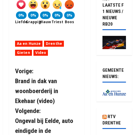
LAATSTE F
1 NIEUWS /
0%
0%
0%
0%
0%
NIEUWE
Liefde
Grappig
Wauw
Triest
Boos
RB20
Aa en Hunze
Drenthe
Gieten
Video
B
GEMEENTE
Vorige:
NIEUWS:
Brand in dak van
e
woonboerderij in
r
Ekehaar (video)
i
Volgende:
RTV
Ongeval bij Eelde, auto
c
DRENTHE
eindigde in de