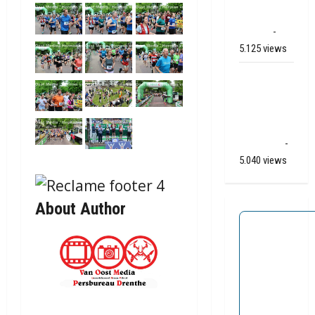
Apelkanaal
(video)
-
5.125 views
Ernstig
ongeval A28
/ N34 bij De
Punt /
Zuidlaren
-
5.040 views
About Author