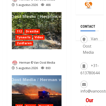
5 augustus 2026
488
CONTACT
112
Drenthe
Tynaarlo
Video
Van
Zuidlaren
Oost
Media
Natuurbrandje in Zuidlaren
Herman © Van Oost Media
+31-
5 augustus 2026
893
613780644
info@vanoost
Our