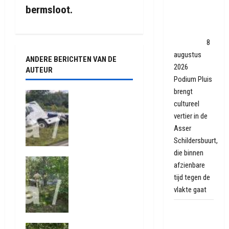
h
Pluis biedt
bermsloot.
kansen in
t
Asser
n
sloopwijk
8
augustus
ANDERE BERICHTEN VAN DE
a
2026
AUTEUR
Podium Pluis
v
brengt
Truck met
cultureel
i
oplegger
vertier in de
raakt door
g
Asser
klapband
van de N34
Schildersbuurt,
a
bij Exloo
die binnen
Natuurbrand
(video)
afzienbare
t
je aan de
5 augustus
tijd tegen de
Provinciale
2026
vlakte gaat
i
weg
431
Anderen
Autobrand
e
5 augustus
in
Natuurbrand