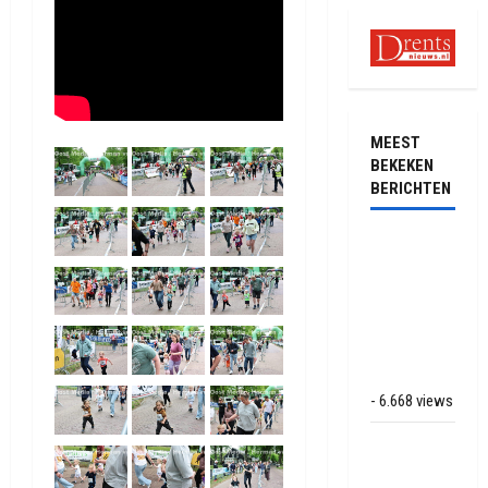
MEEST
BEKEKEN
BERICHTEN
Ernstig
ongeval met
vrachtwagens
op de N381
bij
Hoogersmilde
- 6.668 views
Veel rook
schade bij