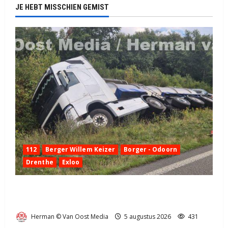
JE HEBT MISSCHIEN GEMIST
112
Berger Willem Keizer
Borger - Odoorn
Drenthe
Exloo
Truck met oplegger raakt door klapband van de N34
bij Exloo (video)
Herman © Van Oost Media
5 augustus 2026
431