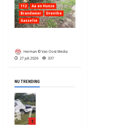
112
Aa en Hunze
Brandweer
Drenthe
Gasselte
Buitenbrandje aan de
Bosweg in Gasselte (video)
Herman © Van Oost Media
27 juli 2026
337
NU TRENDING
Truck met
oplegger
raakt door
klapband
1
van de N34
bij Exloo