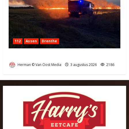
112
Assen
Drenthe
Grote Akkerbrand in Assen
Herman © Van Oost Media
3 augustus 2026
2186