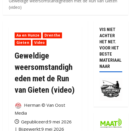
Geweldige weersomstandigheden met de Run van Gieten
(video)
VIS NIET
Aa en Hunze
Drenthe
ACHTER
HET NET.
Gieten
Video
VOOR HET
Geweldige
BESTE
MATERIAAL
weersomstandigh
NAAR
eden met de Run
van Gieten (video)
Herman © Van Oost
Media
Gepubliceerd:9 mei 2026
| Bijgewerkt:9 mei 2026