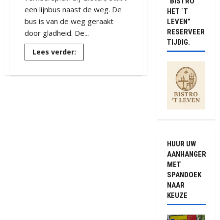
“BISTRO
een lijnbus naast de weg. De
HET `T
bus is van de weg geraakt
LEVEN”
RESERVEER
door gladheid. De...
TIJDIG.
Lees
Lees verder:
meer
over
Verkeers
infarct
rondom
Gieten
(video)
HUUR UW
AANHANGER
MET
SPANDOEK
NAAR
KEUZE