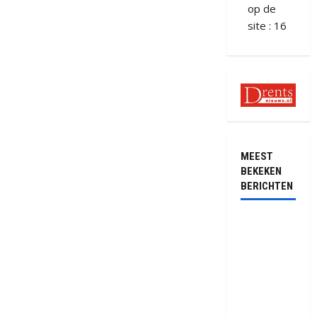
op de
site : 16
MEEST
BEKEKEN
BERICHTEN
Ernstig
ongeval met
vrachtwagens
op de N381
bij
Hoogersmilde