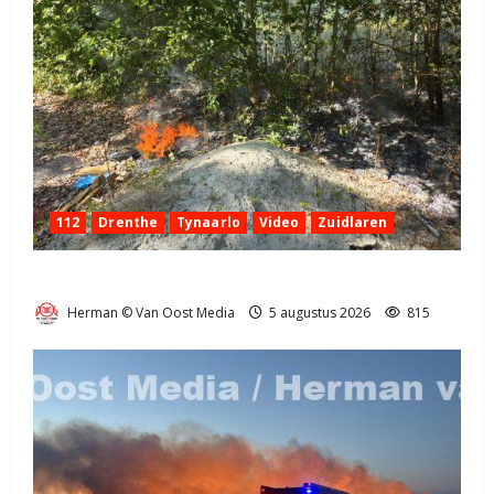
112
Drenthe
Tynaarlo
Video
Zuidlaren
Natuurbrandje in Zuidlaren
Herman © Van Oost Media
5 augustus 2026
815