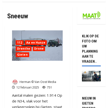
Sneeuw
KLIK OP DE
FOTO OM
112
Aa en Hunze
UW
Drenthe
Drone
PLANNING
Gieten
AAN TE
VRAGEN..
Verkeers infarct rondom
Gieten (video)
Herman © Van Oost Media
12 februari 2025
751
Aantal malen gezien: 1.914 Op
NIEUW IN
de N34, vlak voor het
GIETEN
verkeersplein bij Gieten, staat