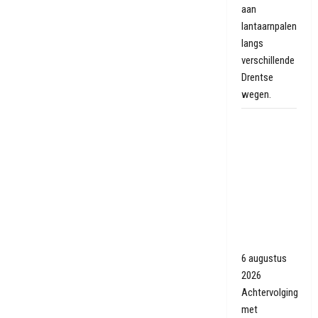
aan
lantaarnpalen
langs
verschillende
Drentse
wegen.
Achtervolging
met
politiewagens
en heli
eindigt
tegen
muurtje in
Oranjedorp
6 augustus
2026
Achtervolging
met