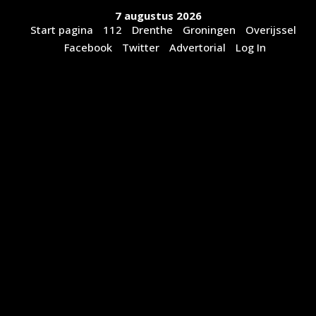
Ga
7 augustus 2026
naar
Start pagina
112
Drenthe
Groningen
Overijssel
de
Facebook
Twitter
Advertorial
Log In
inhoud