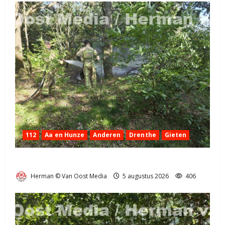
112
Aa en Hunze
Anderen
Drenthe
Gieten
Natuurbrandje aan de Provincialeweg Anderen
Herman © Van Oost Media
5 augustus 2026
406