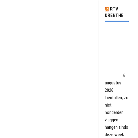
RTV
DRENTHE
Omgekeerde
vlaggen
terug van
weggeweest:
'Op den
duur is de
maat vol'
6
augustus
2026
Tientallen, zo
niet
honderden
vlaggen
hangen sinds
deze week