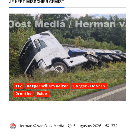
JE HEBT MISSCHIEN GEMIST
112
Berger Willem Keizer
Borger - Odoorn
Drenthe
Exloo
Truck met oplegger raakt door klapband van de N34
bij Exloo (video)
Herman © Van Oost Media
5 augustus 2026
372