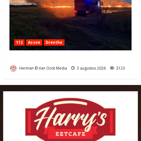
112
Assen
Drenthe
Grote Akkerbrand in Assen
Herman © Van Oost Media
3 augustus 2026
2123