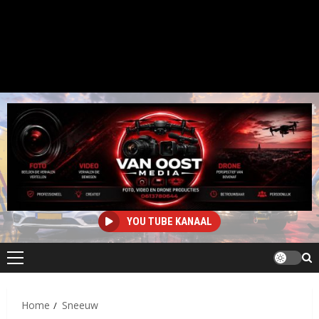
YOU TUBE KANAAL
Primair
menu
Home
Sneeuw