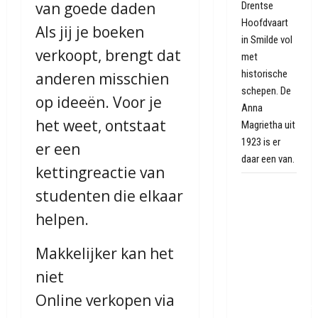
van goede daden
Drentse
Hoofdvaart
Als jij je boeken
in Smilde vol
verkoopt, brengt dat
met
historische
anderen misschien
schepen. De
op ideeën. Voor je
Anna
het weet, ontstaat
Magrietha uit
1923 is er
er een
daar een van.
kettingreactie van
Vredesboom
studenten die elkaar
uit
helpen.
Hiroshima
als
Makkelijker kan het
eerbetoon
aan
niet
Gasselter
Online verkopen via
oorlogsgeschied