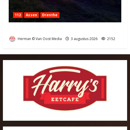
112
Assen
Drenthe
Grote Akkerbrand in Assen
Herman © Van Oost Media
3 augustus 2026
2152