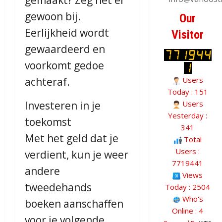
gewoon bij.
Our
Eerlijkheid wordt
Visitor
gewaardeerd en
voorkomt gedoe
achteraf.
Users
Today : 151
Investeren in je
Users
Yesterday :
toekomst
341
Met het geld dat je
Total
Users :
verdient, kun je weer
7719441
andere
Views
tweedehands
Today : 2504
Who's
boeken aanschaffen
Online : 4
voor je volgende