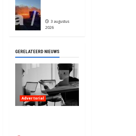
Grote
Akkerbrand
in Assen
3 augustus
2026
2152
GERELATEERD NIEUWS
Advertorial
Een fris kantoor in Noord-
Nederland: tips voor
ondernemers