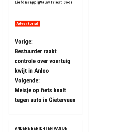
Liefde
Grappig
Wauw
Triest
Boos
Advertorial
B
Vorige:
Bestuurder raakt
e
controle over voertuig
r
kwijt in Anloo
i
Volgende:
Meisje op fiets knalt
c
tegen auto in Gieterveen
h
t
n
ANDERE BERICHTEN VAN DE