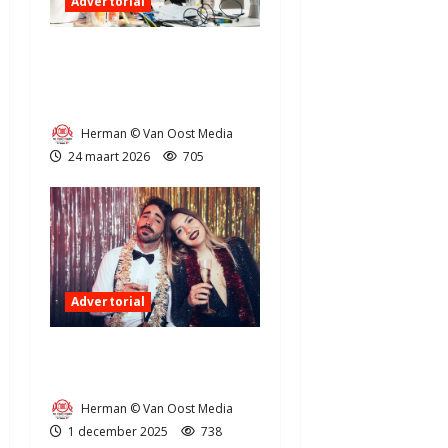
Advertorial
Administratie op orde
houden als ondernemer in
Drenthe
Herman © Van Oost Media
24 maart 2026
705
Advertorial
Hoe één photobooth je
omzet kan verdubbelen
Herman © Van Oost Media
1 december 2025
738