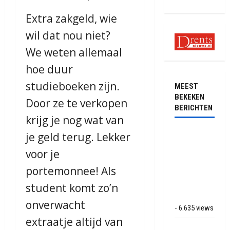
Extra zakgeld, wie
wil dat nou niet?
We weten allemaal
hoe duur
studieboeken zijn.
MEEST
BEKEKEN
Door ze te verkopen
BERICHTEN
krijg je nog wat van
Ernstig
je geld terug. Lekker
ongeval met
voor je
vrachtwagens
portemonnee! Als
op de N381
bij
student komt zo’n
Hoogersmilde
onverwacht
- 6.635 views
extraatje altijd van
Veel rook