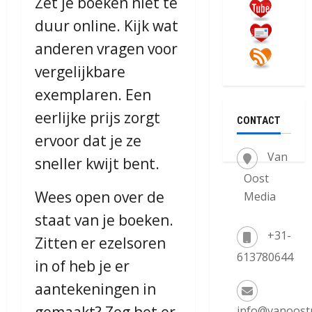
Zet je boeken niet te
duur online. Kijk wat
anderen vragen voor
vergelijkbare
exemplaren. Een
eerlijke prijs zorgt
CONTACT
ervoor dat je ze
Van
sneller kwijt bent.
Oost
Wees open over de
Media
staat van je boeken.
+31-
Zitten er ezelsoren
613780644
in of heb je er
aantekeningen in
gemaakt? Zeg het er
info@vanoost