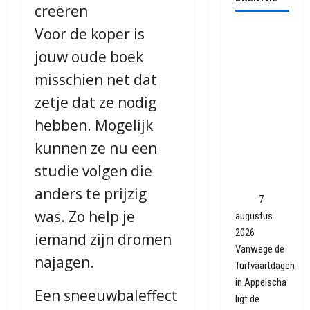
creëren
Voor de koper is
Tienke en
Roel uit
jouw oude boek
Woudrichem
misschien net dat
zijn met
zetje dat ze nodig
hun schip
uit 1923
hebben. Mogelijk
terug in
kunnen ze nu een
Smilde: 'Nu
is de werf
studie volgen die
helemaal
anders te prijzig
weg'
7
was. Zo help je
augustus
2026
iemand zijn dromen
Vanwege de
najagen.
Turfvaartdagen
in Appelscha
Een sneeuwbaleffect
ligt de