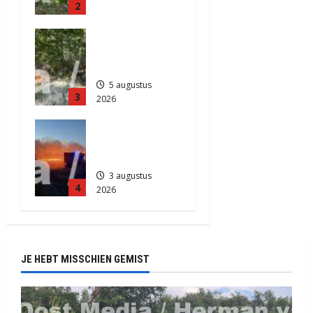
2
Anderen
5 augustus
Natuurbrand
2026
je in
443
Zuidlaren
5 augustus
3
2026
845
Grote
Akkerbrand
in Assen
3 augustus
4
2026
2152
JE HEBT MISSCHIEN GEMIST