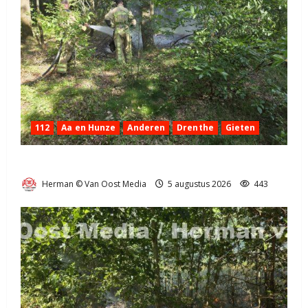
112
Aa en Hunze
Anderen
Drenthe
Gieten
Natuurbrandje aan de Provincialeweg Anderen
Herman © Van Oost Media
5 augustus 2026
443