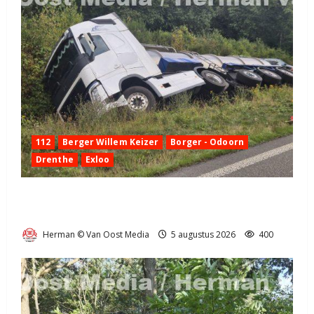
112
Berger Willem Keizer
Borger - Odoorn
Drenthe
Exloo
Truck met oplegger raakt door klapband van de N34
bij Exloo (video)
Herman © Van Oost Media
5 augustus 2026
400