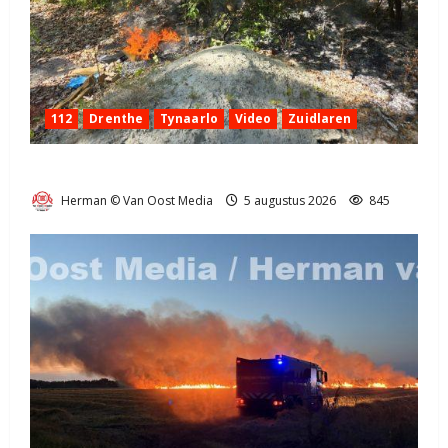
112
Drenthe
Tynaarlo
Video
Zuidlaren
Natuurbrandje in Zuidlaren
Herman © Van Oost Media
5 augustus 2026
845