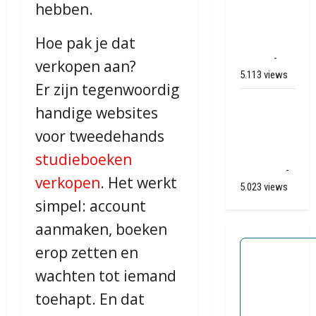
hebben.
Veendam
naar Ter
Hoe pak je dat
Apelkanaal
(video)
-
verkopen aan?
5.113 views
Er zijn tegenwoordig
Ernstig
handige websites
ongeval A28
voor tweedehands
/ N34 bij De
Punt /
studieboeken
Zuidlaren
-
verkopen
. Het werkt
5.023 views
simpel: account
aanmaken, boeken
erop zetten en
wachten tot iemand
toehapt. En dat