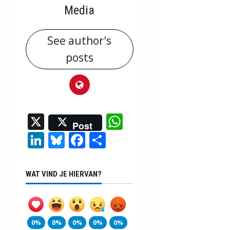
Media
See author's
posts
X
WhatsApp
Post
LinkedIn
Bluesky
Facebook
Delen
WAT VIND JE HIERVAN?
0%
0%
0%
0%
0%