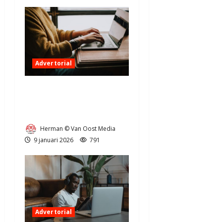
Advertorial
Digitale vooruitgang in Aa
en Hunze: wat betekent dit
voor u?
Herman © Van Oost Media
9 januari 2026
791
Advertorial