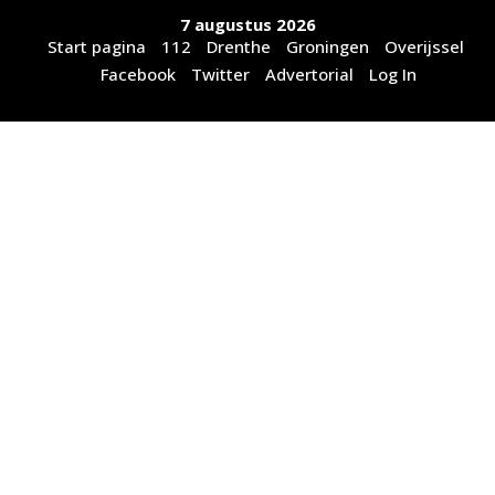
Ga
7 augustus 2026
naar
Start pagina
112
Drenthe
Groningen
Overijssel
de
Facebook
Twitter
Advertorial
Log In
inhoud