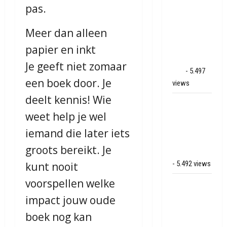
pas.
schade bij
binnenbrand
Meer dan alleen
op park
Land van
papier en inkt
Bartje in
Je geeft niet zomaar
Ees
- 5.497
een boek door. Je
views
deelt kennis! Wie
Grote brand
weet help je wel
bij MTH
Machine
iemand die later iets
techniek in
groots bereikt. Je
Hoogeveen
- 5.492 views
kunt nooit
voorspellen welke
Mega
transport
impact jouw oude
onderweg
boek nog kan
van