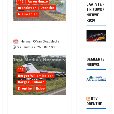
112
Aa en Hunze
LAATSTE F
Brandweer
Drenthe
1 NIEUWS /
Nieuwediep
NIEUWE
RB20
Bermbrand in Nieuwediep
snel onder controle (video)
Herman © Van Oost Media
9 augustus 2026
100
GEMEENTE
NIEUWS:
112
Berger Willem Keizer
Borger - Odoorn
Drenthe
Exloo
RTV
Truck met oplegger raakt
DRENTHE
door klapband van de N34