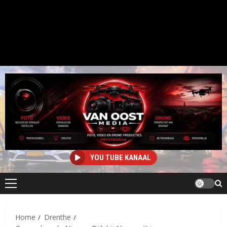
YOU TUBE KANAAL
Primair
menu
Home
Drenthe