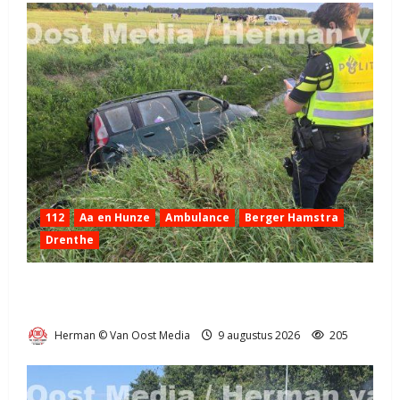
112
Aa en Hunze
Ambulance
Berger Hamstra
Drenthe
Ongeval op N33 tussen Gieten en Gieterveen
(video)
Herman © Van Oost Media
9 augustus 2026
205