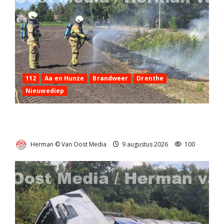
112
Aa en Hunze
Brandweer
Drenthe
Nieuwediep
Bermbrand in Nieuwediep snel onder controle
(video)
Herman © Van Oost Media
9 augustus 2026
100