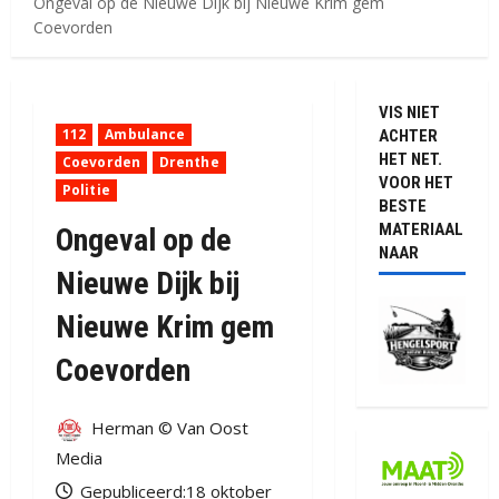
Ongeval op de Nieuwe Dijk bij Nieuwe Krim gem
Coevorden
VIS NIET
112
Ambulance
ACHTER
HET NET.
Coevorden
Drenthe
VOOR HET
Politie
BESTE
MATERIAAL
Ongeval op de
NAAR
Nieuwe Dijk bij
Nieuwe Krim gem
Coevorden
Herman © Van Oost
Media
Gepubliceerd:18 oktober