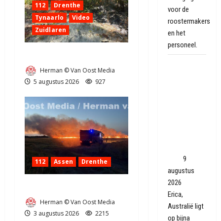
112
Drenthe
voor de
Tynaarlo
Video
roostermakers
Zuidlaren
en het
personeel.
Natuurbrandje in Zuidlaren
Australisch
Herman © Van Oost Media
Erica zit
5 augustus 2026
927
midden in
het
skiseizoen:
'Slechtste
start in
zeventig
jaar'
9
112
Assen
Drenthe
augustus
2026
Grote Akkerbrand in Assen
Erica,
Herman © Van Oost Media
Australië ligt
3 augustus 2026
2215
op bijna