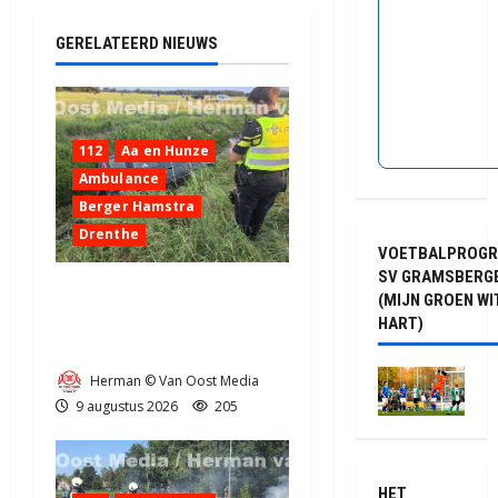
2026
524
GERELATEERD NIEUWS
112
Aa en Hunze
Ambulance
Berger Hamstra
Drenthe
VOETBALPROG
SV GRAMSBERG
Ongeval op N33 tussen
(MIJN GROEN WI
Gieten en Gieterveen
HART)
(video)
Herman © Van Oost Media
9 augustus 2026
205
HET