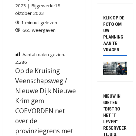
2023 | Bijgewerkt:18
oktober 2023
KLIK OP DE
1 minuut gelezen
FOTO OM
665 weergaven
UW
PLANNING
AAN TE
VRAGEN..
Aantal malen gezien:
2.286
Op de Kruising
Veenschapsweg /
Nieuwe Dijk Nieuwe
NIEUW IN
Krim gem
GIETEN
“BISTRO
COEVORDEN net
HET `T
over de
LEVEN”
RESERVEER
provinziegrens met
TIJDIG.