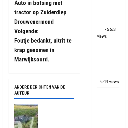
binnenbrand
Auto in botsing met
e
op park
tractor op Zuiderdiep
Land van
r
Drouwenermond
Bartje in
i
Ees
- 5.523
Volgende:
views
Foutje bedankt, uitrit te
c
Grote brand
krap genomen in
h
bij MTH
Marwijksoord.
Machine
t
techniek in
Hoogeveen
n
- 5.519 views
ANDERE BERICHTEN VAN DE
a
Mega
AUTEUR
transport
v
onderweg
Ongeval op
i
van
N33 tussen
Gieten en
Veendam
g
Gieterveen
naar Ter