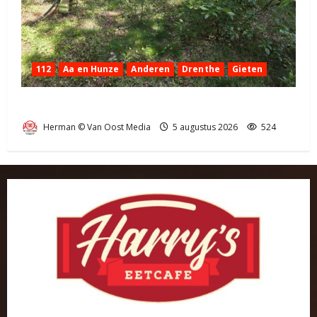
112
Aa en Hunze
Anderen
Drenthe
Gieten
Natuurbrandje aan de Provincialeweg Anderen
Herman © Van Oost Media
5 augustus 2026
524