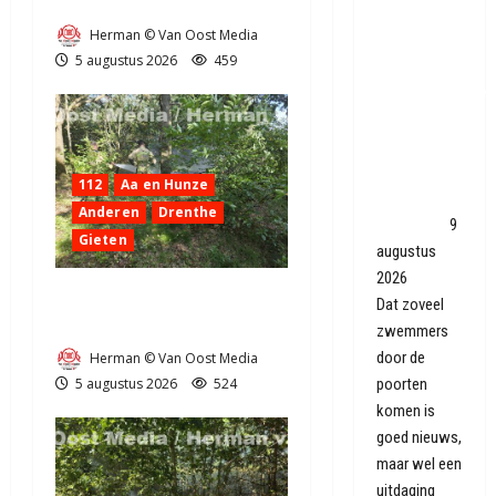
bij Exloo (video)
Openluchtbaden
Herman © Van Oost Media
overspoeld
5 augustus 2026
459
met
zwemliefhebber
in warme
zomer: 'Wij
moeten
112
Aa en Hunze
juist
Anderen
Drenthe
dóórgaan'
9
Gieten
augustus
2026
Natuurbrandje aan de
Dat zoveel
Provincialeweg Anderen
zwemmers
door de
Herman © Van Oost Media
poorten
5 augustus 2026
524
komen is
goed nieuws,
maar wel een
uitdaging