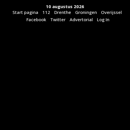
Ga
10 augustus 2026
naar
Start pagina
112
Drenthe
Groningen
Overijssel
de
Facebook
Twitter
Advertorial
Log In
inhoud