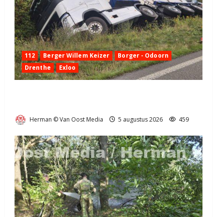
112
Berger Willem Keizer
Borger - Odoorn
Drenthe
Exloo
Truck met oplegger raakt door klapband van de N34
bij Exloo (video)
Herman © Van Oost Media
5 augustus 2026
459