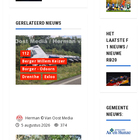
2136
GERELATEERD NIEUWS
HET
LAATSTE F
1 NIEUWS /
112
NIEUWE
RB20
Berger Willem Keizer
Borger - Odoorn
Drenthe
Exloo
Truck met oplegger raakt
door klapband van de N34
GEMEENTE
bij Exloo (video)
NIEUWS:
Herman © Van Oost Media
5 augustus 2026
374