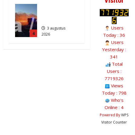
Visitor
818
Grote
Akkerbrand
in Assen
Users
3 augustus
4
2026
Today : 36
2136
Users
Yesterday :
341
Total
Users :
7719326
Views
Today : 798
Who's
Online : 4
Powered By
WPS
Visitor Counter