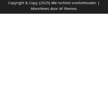
Copyright & Copy; {2025} Alle rechten voorbehouden.
|
MoreNews
door AF themes.