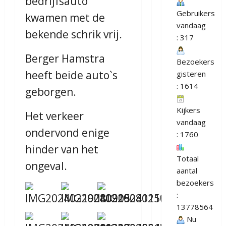
bedrijfsauto
Gebruikers
kwamen met de
vandaag
bekende schrik vrij.
: 317
Berger Hamstra
Bezoekers
heeft beide auto`s
gisteren
: 1614
geborgen.
Kijkers
Het verkeer
vandaag
ondervond enige
: 1760
hinder van het
Totaal
ongeval.
aantal
bezoekers
:
13778564
Nu