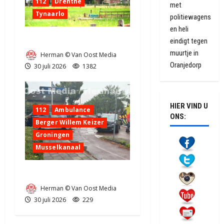
112
Drenthe
met
Tynaarlo
politiewagens
en heli
Zeer grote brand in Tynaarlo
eindigt tegen
muurtje in
Herman © Van Oost Media
Oranjedorp
30 juli 2026
1382
HIER VIND U
112
Ambulance
ONS:
Berger Willem Keizer
Groningen
Musselkanaal
Ongeval in Musselkanaal
Herman © Van Oost Media
30 juli 2026
229