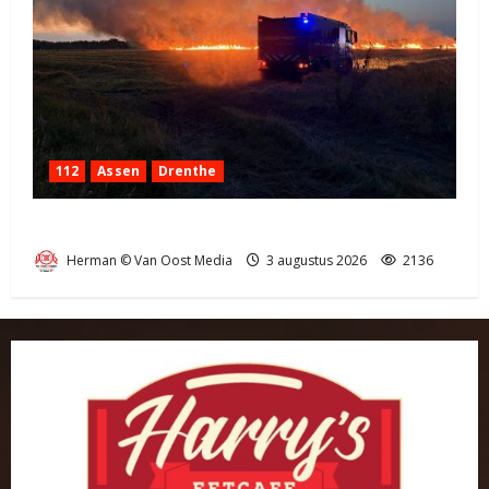
112
Assen
Drenthe
Grote Akkerbrand in Assen
Herman © Van Oost Media
3 augustus 2026
2136