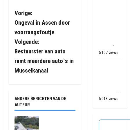
transport
onderweg
B
Vorige:
van
Ongeval in Assen door
e
Veendam
voorrangsfoutje
naar Ter
r
Apelkanaal
Volgende:
(video)
-
i
Bestuurster van auto
5.107 views
ramt meerdere auto`s in
c
Ernstig
Musselkanaal
ongeval A28
h
/ N34 bij De
Punt /
t
Zuidlaren
-
n
5.018 views
ANDERE BERICHTEN VAN DE
AUTEUR
a
Truck met
v
oplegger