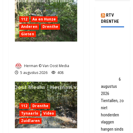
RTV
112
Aa en Hunze
DRENTHE
Anderen
Drenthe
Gieten
Omgekeerde
vlaggen
Natuurbrandje aan de
terug van
Provincialeweg Anderen
weggeweest:
'Op den
Herman © Van Oost Media
duur is de
5 augustus 2026
408
maat vol'
6
augustus
2026
Tientallen, zo
112
Drenthe
niet
Tynaarlo
Video
honderden
Zuidlaren
vlaggen
hangen sinds