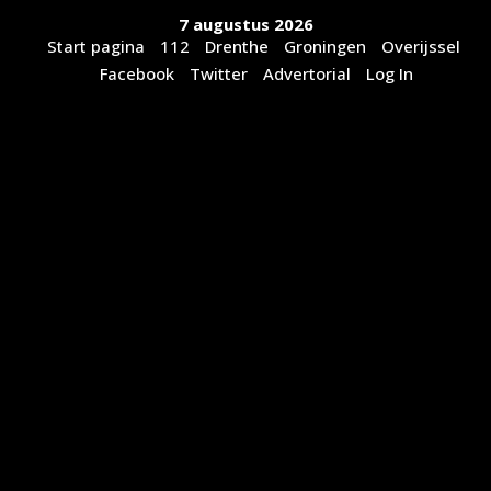
Ga
7 augustus 2026
naar
Start pagina
112
Drenthe
Groningen
Overijssel
de
Facebook
Twitter
Advertorial
Log In
inhoud