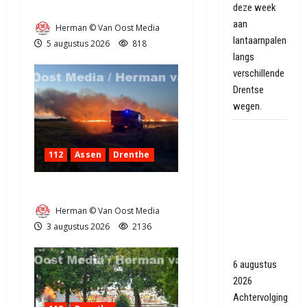
Natuurbrandje in Zuidlaren
deze week
aan
Herman © Van Oost Media
lantaarnpalen
5 augustus 2026
818
langs
verschillende
Drentse
wegen.
Achtervolging
met
112
Assen
Drenthe
politiewagens
en heli
Grote Akkerbrand in Assen
eindigt
Herman © Van Oost Media
tegen
3 augustus 2026
2136
muurtje in
Oranjedorp
6 augustus
2026
Achtervolging