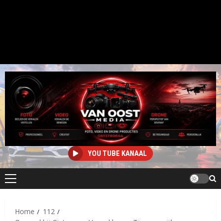
YOU TUBE KANAAL
Primair
menu
Home
112