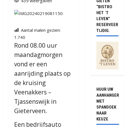
439 weergaven
GIETEN
“BISTRO
HET `T
LEVEN”
RESERVEER
Aantal malen gezien:
TIJDIG.
1.740
Rond 08.00 uur
maandagmorgen
vond er een
aanrijding plaats op
de kruising
HUUR UW
Veenakkers –
AANHANGER
Tjassenswijk in
MET
SPANDOEK
Gieterveen.
NAAR
KEUZE
Een bedrijfsauto