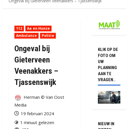
Ongeval bij Gieterveen Veenakkers – Tjassenswijk
112
Aa en Hunze
Ambulance
Politie
Ongeval bij
KLIK OP DE
FOTO OM
Gieterveen
UW
PLANNING
Veenakkers –
AAN TE
VRAGEN..
Tjassenswijk
Herman © Van Oost
Media
19 februari 2024
1 minuut gelezen
NIEUW IN