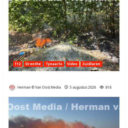
112
Drenthe
Tynaarlo
Video
Zuidlaren
Natuurbrandje in Zuidlaren
Herman © Van Oost Media
5 augustus 2026
818