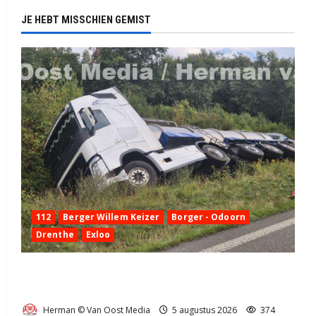
JE HEBT MISSCHIEN GEMIST
112
Berger Willem Keizer
Borger - Odoorn
Drenthe
Exloo
Truck met oplegger raakt door klapband van de N34
bij Exloo (video)
Herman © Van Oost Media
5 augustus 2026
374