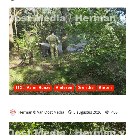
112
Aa en Hunze
Anderen
Drenthe
Gieten
Natuurbrandje aan de Provincialeweg Anderen
Herman © Van Oost Media
5 augustus 2026
408