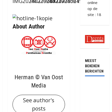
online
op de
site : 18
About Author
MEEST
BEKEKEN
BERICHTEN
Herman © Van Oost
Ernstig
Media
ongeval met
vrachtwagens
See author's
op de N381
posts
bij