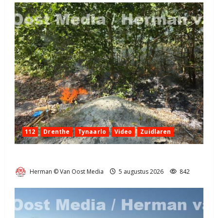
112
Drenthe
Tynaarlo
Video
Zuidlaren
Natuurbrandje in Zuidlaren
Herman © Van Oost Media
5 augustus 2026
842