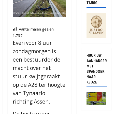
TIJDIG.
Aantal malen gezien:
1.737
Even voor 8 uur
zondagmorgen is
HUUR UW
een bestuurder de
AANHANGER
MET
macht over het
SPANDOEK
stuur kwijtgeraakt
NAAR
KEUZE
op de A28 ter hoogte
van Tynaarlo
richting Assen.
De bestuurder