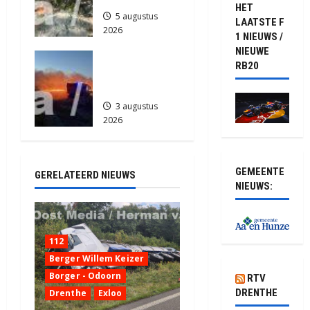
HET
5 augustus
LAATSTE F
2026
1 NIEUWS /
842
NIEUWE
Grote
RB20
Akkerbrand
in Assen
3 augustus
2026
2151
GEMEENTE
GERELATEERD NIEUWS
NIEUWS:
112
Berger Willem Keizer
Borger - Odoorn
RTV
DRENTHE
Drenthe
Exloo