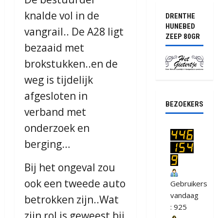
knalde vol in de
DRENTHE
HUNEBED
vangrail.. De A28 ligt
ZEEP 80GR
bezaaid met
brokstukken..en de
weg is tijdelijk
afgesloten in
BEZOEKERS
verband met
onderzoek en
berging…
Bij het ongeval zou
ook een tweede auto
Gebruikers
vandaag
betrokken zijn..Wat
: 925
zijn rol is geweest bij