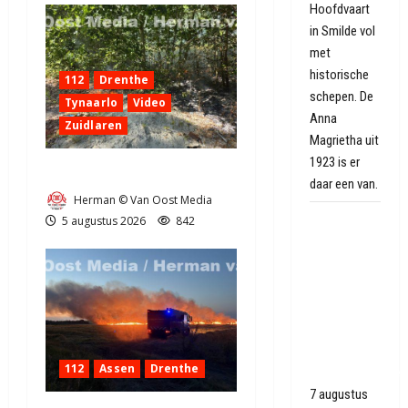
Hoofdvaart
in Smilde vol
met
historische
112
Drenthe
schepen. De
Tynaarlo
Video
Anna
Zuidlaren
Magrietha uit
1923 is er
Natuurbrandje in Zuidlaren
daar een van.
Herman © Van Oost Media
Vredesboom
5 augustus 2026
842
uit
Hiroshima
als
eerbetoon
aan
Gasselter
112
Assen
Drenthe
oorlogsgeschied
7 augustus