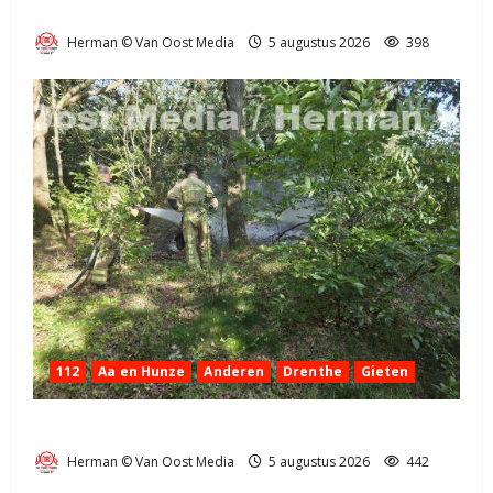
bij Exloo (video)
Herman © Van Oost Media
5 augustus 2026
398
112
Aa en Hunze
Anderen
Drenthe
Gieten
Natuurbrandje aan de Provincialeweg Anderen
Herman © Van Oost Media
5 augustus 2026
442