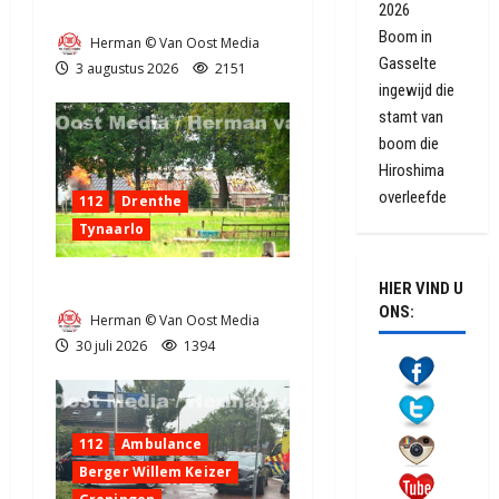
Grote Akkerbrand in Assen
2026
Boom in
Herman © Van Oost Media
Gasselte
3 augustus 2026
2151
ingewijd die
stamt van
boom die
Hiroshima
overleefde
112
Drenthe
Tynaarlo
Zeer grote brand in Tynaarlo
HIER VIND U
ONS:
Herman © Van Oost Media
30 juli 2026
1394
112
Ambulance
Berger Willem Keizer