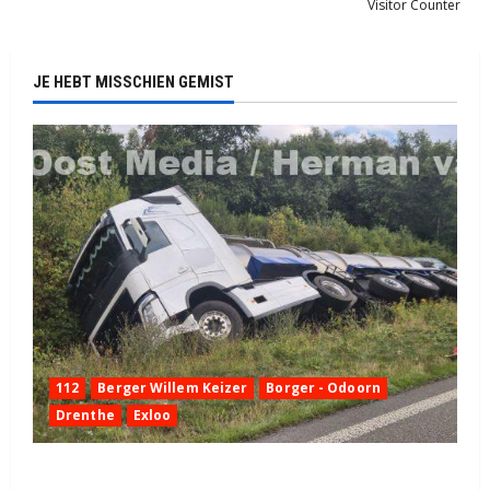
Visitor Counter
JE HEBT MISSCHIEN GEMIST
112
Berger Willem Keizer
Borger - Odoorn
Drenthe
Exloo
Truck met oplegger raakt door klapband van de N34