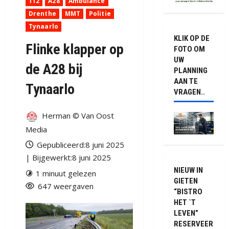
112
A28
Ambulance
Drenthe
MMT
Politie
Tynaarlo
KLIK OP DE
Flinke klapper op
FOTO OM
UW
de A28 bij
PLANNING
AAN TE
Tynaarlo
VRAGEN..
Herman © Van Oost
Media
Gepubliceerd:8 juni 2025
| Bijgewerkt:8 juni 2025
NIEUW IN
1 minuut gelezen
GIETEN
647 weergaven
“BISTRO
HET `T
LEVEN”
RESERVEER