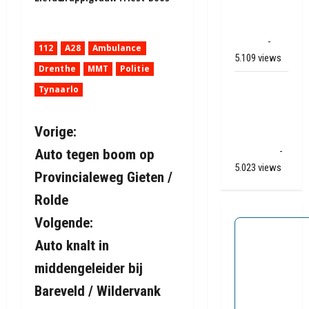
naar Ter
Apelkanaal
(video)
-
112
A28
Ambulance
5.109 views
Drenthe
MMT
Politie
Ernstig
Tynaarlo
ongeval A28
/ N34 bij De
B
Vorige:
Punt /
Zuidlaren
-
Auto tegen boom op
e
5.023 views
Provincialeweg Gieten /
r
Rolde
i
Volgende:
Auto knalt in
c
middengeleider bij
h
Bareveld / Wildervank
t