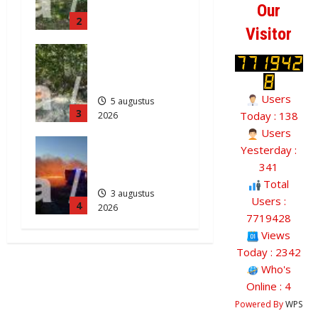
weg
Our
398
2
Anderen
Visitor
5 augustus
Natuurbrand
2026
je in
442
Zuidlaren
Users
5 augustus
3
Today : 138
2026
842
Users
Grote
Yesterday :
Akkerbrand
341
in Assen
Total
3 augustus
Users :
4
2026
7719428
2151
Views
Today : 2342
Who's
Online : 4
Powered By
WPS