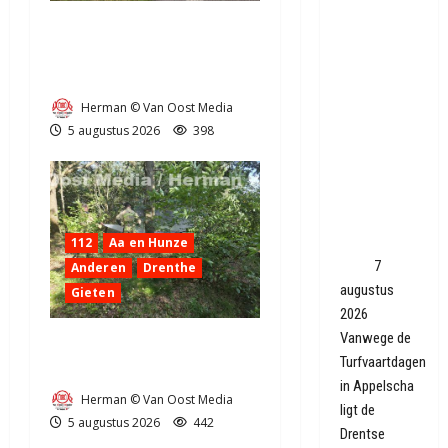
Tienke en
Truck met oplegger raakt
Roel uit
door klapband van de N34
Woudrichem
bij Exloo (video)
zijn met
Herman © Van Oost Media
hun schip
5 augustus 2026
398
uit 1923
terug in
Smilde: 'Nu
is de werf
helemaal
112
Aa en Hunze
weg'
7
Anderen
Drenthe
augustus
Gieten
2026
Vanwege de
Natuurbrandje aan de
Turfvaartdagen
Provincialeweg Anderen
in Appelscha
Herman © Van Oost Media
ligt de
5 augustus 2026
442
Drentse