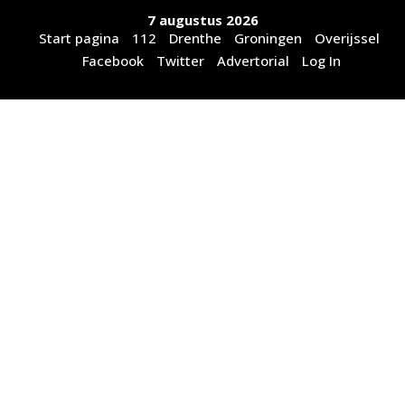
Ga
7 augustus 2026
naar
Start pagina
112
Drenthe
Groningen
Overijssel
de
Facebook
Twitter
Advertorial
Log In
inhoud