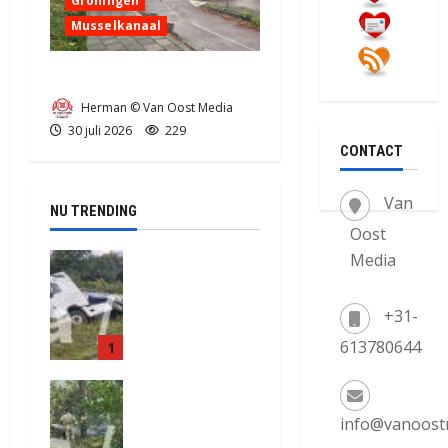
Groningen
Musselkanaal
Ongeval in Musselkanaal
Herman © Van Oost Media
30 juli 2026
229
CONTACT
Van
NU TRENDING
Oost
Media
Truck met
oplegger
raakt door
+31-
klapband
613780644
1
van de N34
bij Exloo
Natuurbrand
(video)
je aan de
5 augustus
info@vanoost
Provinciale
2026