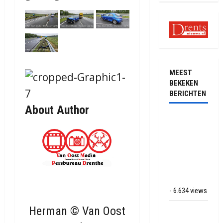
MEEST
BEKEKEN
BERICHTEN
About Author
Ernstig
ongeval met
vrachtwagens
op de N381
bij
Hoogersmilde
- 6.634 views
Herman © Van Oost
Veel rook
schade bij