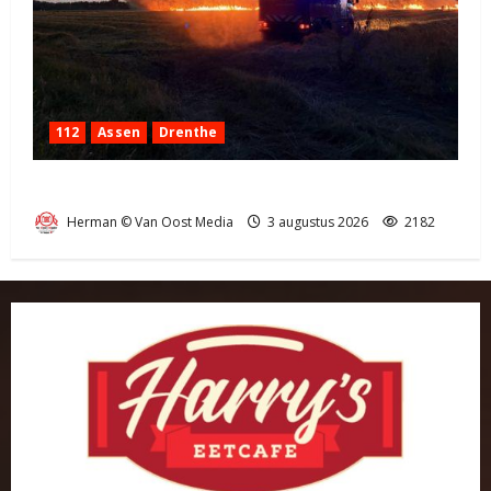
112
Assen
Drenthe
Grote Akkerbrand in Assen
Herman © Van Oost Media
3 augustus 2026
2182