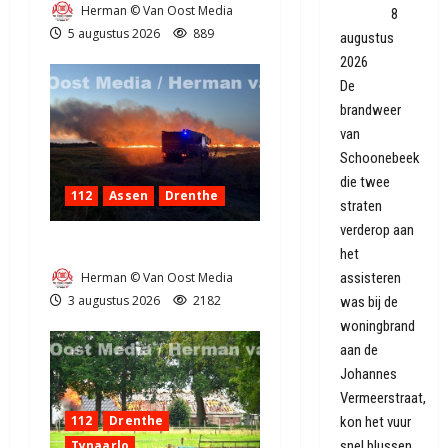
Herman © Van Oost Media
geblust
8
5 augustus 2026
889
augustus
2026
De
brandweer
van
Schoonebeek
die twee
112
Assen
Drenthe
straten
verderop aan
Grote Akkerbrand in Assen
het
Herman © Van Oost Media
assisteren
3 augustus 2026
2182
was bij de
woningbrand
aan de
Johannes
Vermeerstraat,
112
Drenthe
kon het vuur
Tynaarlo
snel blussen.