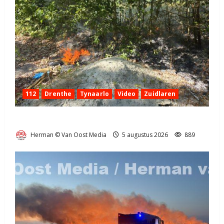
112
Drenthe
Tynaarlo
Video
Zuidlaren
Natuurbrandje in Zuidlaren
Herman © Van Oost Media
5 augustus 2026
889