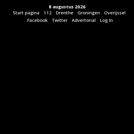
Ga
8 augustus 2026
naar
Start pagina
112
Drenthe
Groningen
Overijssel
de
Facebook
Twitter
Advertorial
Log In
inhoud