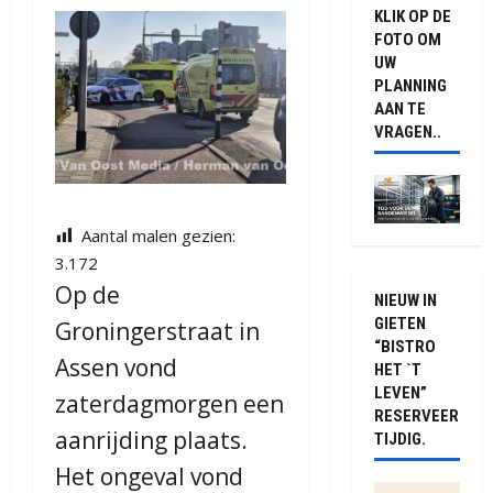
KLIK OP DE
FOTO OM
UW
PLANNING
AAN TE
VRAGEN..
Aantal malen gezien:
3.172
Op de
NIEUW IN
GIETEN
Groningerstraat in
“BISTRO
Assen vond
HET `T
LEVEN”
zaterdagmorgen een
RESERVEER
aanrijding plaats.
TIJDIG.
Het ongeval vond