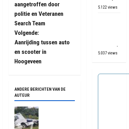
(video)
-
aangetroffen door
5.122 views
r
politie en Veteranen
Ernstig
i
Search Team
ongeval A28
Volgende:
/ N34 bij De
c
Punt /
Aanrijding tussen auto
h
Zuidlaren
-
en scooter in
5.037 views
t
Hoogeveen
n
a
ANDERE BERICHTEN VAN DE
v
AUTEUR
i
Truck met
oplegger
g
raakt door
klapband