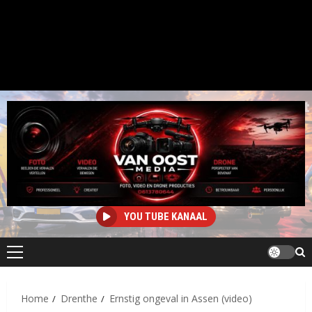
YOU TUBE KANAAL
Primair
menu
Home
Drenthe
Ernstig ongeval in Assen (video)