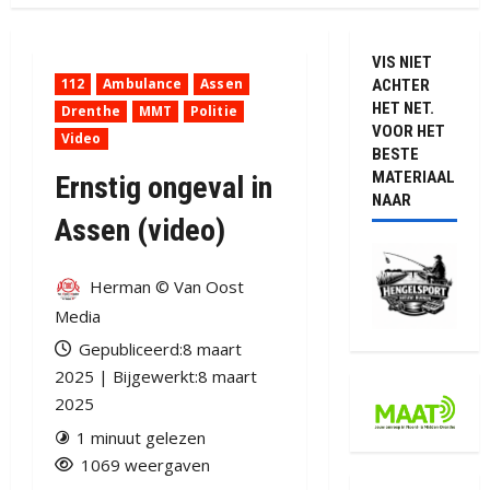
VIS NIET
112
Ambulance
Assen
ACHTER
HET NET.
Drenthe
MMT
Politie
VOOR HET
Video
BESTE
MATERIAAL
Ernstig ongeval in
NAAR
Assen (video)
Herman © Van Oost
Media
Gepubliceerd:8 maart
2025 | Bijgewerkt:8 maart
2025
1 minuut gelezen
1069 weergaven