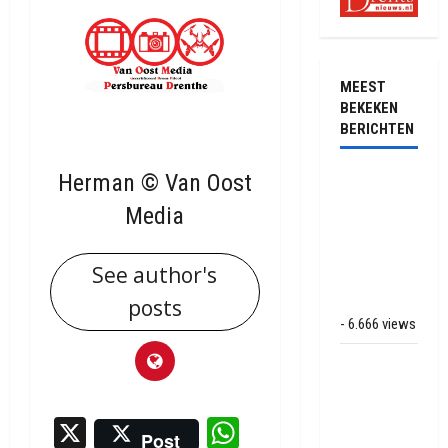
MEEST
BEKEKEN
BERICHTEN
Herman © Van Oost
Ernstig
ongeval met
Media
vrachtwagens
op de N381
See author's
bij
Hoogersmilde
posts
- 6.666 views
Veel rook
schade bij
binnenbrand
X
WhatsApp
op park
Post