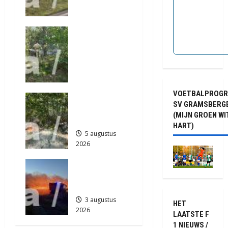
a
van de N34
t
bij Exloo
Natuurbrand
(video)
i
je aan de
5 augustus
Provinciale
2026
e
weg
427
Anderen
5 augustus
VOETBALPROG
Natuurbrand
2026
SV GRAMSBERG
je in
483
(MIJN GROEN WI
Zuidlaren
HART)
5 augustus
2026
889
Grote
Akkerbrand
in Assen
3 augustus
HET
2026
LAATSTE F
2182
1 NIEUWS /