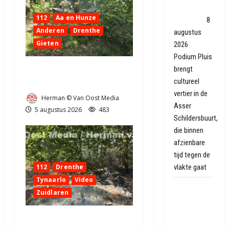
Asser
112
Aa en Hunze
sloopwijk
8
Anderen
Drenthe
augustus
Gieten
2026
Podium Pluis
brengt
Natuurbrandje aan de
cultureel
Provincialeweg Anderen
vertier in de
Herman © Van Oost Media
Asser
5 augustus 2026
483
Schildersbuurt,
die binnen
afzienbare
tijd tegen de
112
Drenthe
vlakte gaat
Tynaarlo
Video
Autobrand
Zuidlaren
in
Coevorden,
Natuurbrandje in Zuidlaren
brand snel