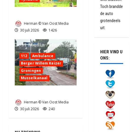
Toch brandde
de auto
Zeer grote brand in Tynaarlo
grotendeels
Herman © Van Oost Media
uit.
30 juli 2026
1426
HIER VIND U
112
Ambulance
ONS:
Berger Willem Keizer
Groningen
Musselkanaal
Ongeval in Musselkanaal
Herman © Van Oost Media
30 juli 2026
240