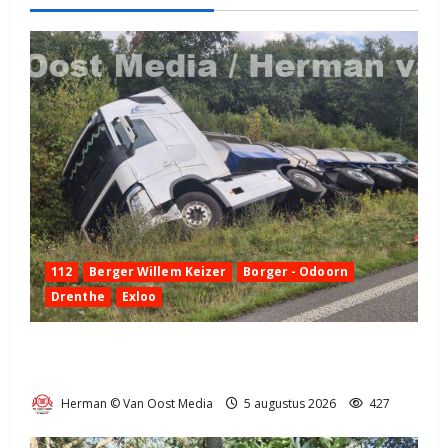
112
Berger Willem Keizer
Borger - Odoorn
Drenthe
Exloo
Truck met oplegger raakt door klapband van de N34
bij Exloo (video)
Herman © Van Oost Media
5 augustus 2026
427