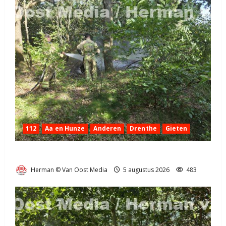
112
Aa en Hunze
Anderen
Drenthe
Gieten
Natuurbrandje aan de Provincialeweg Anderen
Herman © Van Oost Media
5 augustus 2026
483