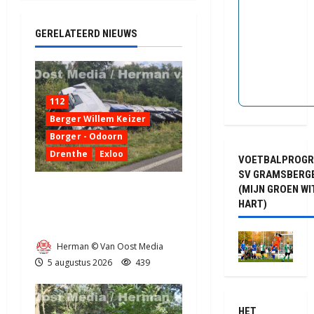
GERELATEERD NIEUWS
112
Berger Willem Keizer
Borger - Odoorn
Drenthe
Exloo
VOETBALPROG
SV GRAMSBERG
(MIJN GROEN WI
Truck met oplegger raakt
HART)
door klapband van de N34
bij Exloo (video)
Herman © Van Oost Media
5 augustus 2026
439
HET