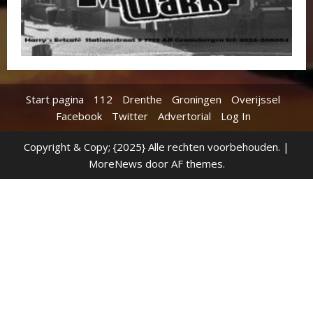
Start pagina
112
Drenthe
Groningen
Overijssel
Facebook
Twitter
Advertorial
Log In
Copyright & Copy; {2025} Alle rechten voorbehouden.
|
MoreNews
door AF themes.