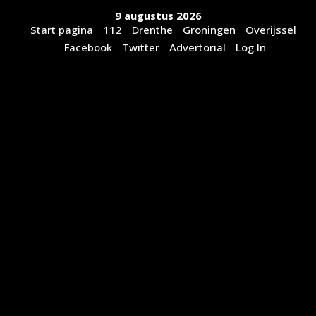
Ga
9 augustus 2026
naar
Start pagina
112
Drenthe
Groningen
Overijssel
de
Facebook
Twitter
Advertorial
Log In
inhoud