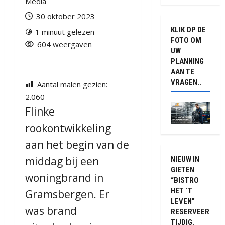
Media
30 oktober 2023
KLIK OP DE
1 minuut gelezen
FOTO OM
604 weergaven
UW
PLANNING
AAN TE
VRAGEN..
Aantal malen gezien:
2.060
Flinke
rookontwikkeling
aan het begin van de
middag bij een
NIEUW IN
GIETEN
woningbrand in
“BISTRO
HET `T
Gramsbergen. Er
LEVEN”
was brand
RESERVEER
TIJDIG.