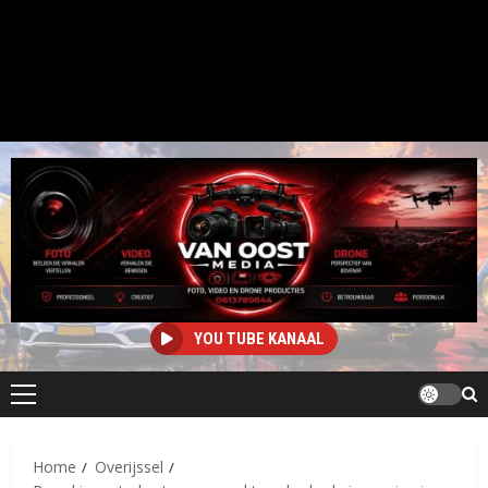
YOU TUBE KANAAL
Primair
menu
Home
Overijssel