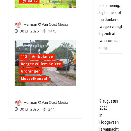
Tynaarlo
schemering,
bij tunnels of
Zeer grote brand in Tynaarlo
op donkere
Herman © Van Oost Media
wegen vraagt
30 juli 2026
1445
hij zich af
waarom dat
mag.
112
Ambulance
Flatgebouw
Berger Willem Keizer
in
Groningen
Hoogeveen
Musselkanaal
ontruimd
door
Ongeval in Musselkanaal
balkonbrand
9 augustus
Herman © Van Oost Media
2026
30 juli 2026
244
In
Hoogeveen
is vannacht