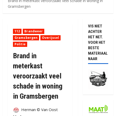
Brand in meterkast veroorzaakt veel schade in woning in
Gramsbergen
VIS NIET
112
Brandweer
ACHTER
HET NET.
Gramsbergen
Overijssel
VOOR HET
Politie
BESTE
MATERIAAL
Brand in
NAAR
meterkast
veroorzaakt veel
schade in woning
in Gramsbergen
Herman © Van Oost