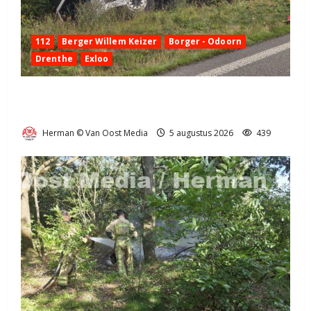
112
Berger Willem Keizer
Borger - Odoorn
Drenthe
Exloo
Truck met oplegger raakt door klapband van de N34
bij Exloo (video)
Herman © Van Oost Media
5 augustus 2026
439