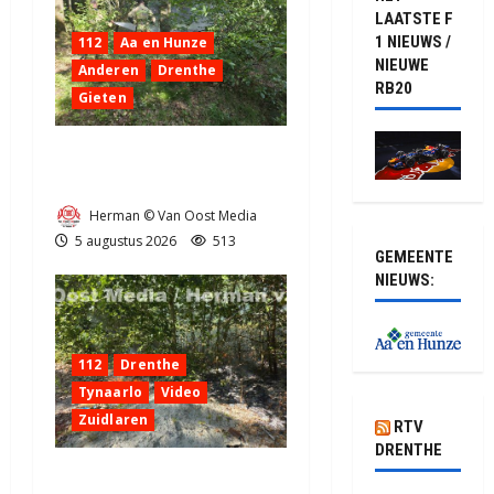
LAATSTE F
1 NIEUWS /
112
Aa en Hunze
NIEUWE
Anderen
Drenthe
RB20
Gieten
Natuurbrandje aan de
Provincialeweg Anderen
Herman © Van Oost Media
5 augustus 2026
513
GEMEENTE
NIEUWS:
112
Drenthe
Tynaarlo
Video
Zuidlaren
RTV
DRENTHE
Natuurbrandje in Zuidlaren