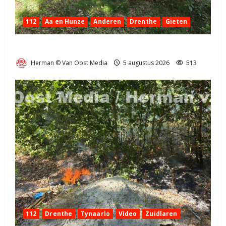
112
Aa en Hunze
Anderen
Drenthe
Gieten
Natuurbrandje aan de Provincialeweg Anderen
Herman © Van Oost Media
5 augustus 2026
513
112
Drenthe
Tynaarlo
Video
Zuidlaren