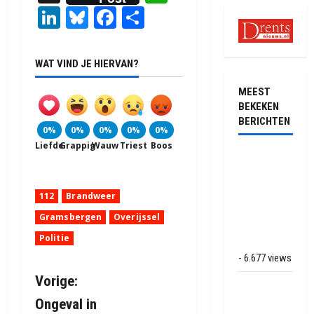
LinkedIn
Bluesky
Facebook
Delen
WAT VIND JE HIERVAN?
MEEST
BEKEKEN
BERICHTEN
0%
0%
0%
0%
0%
Liefde
Grappig
Wauw
Triest
Boos
Ernstig
ongeval met
vrachtwagens
112
Brandweer
op de N381
Gramsbergen
Overijssel
bij
Politie
Hoogersmilde
- 6.677 views
B
Vorige:
Veel rook
schade bij
Ongeval in
e