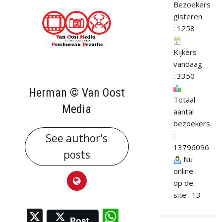
Bezoekers
gisteren
: 1258
Kijkers
vandaag
: 3350
Herman © Van Oost
Totaal
Media
aantal
bezoekers
:
See author's
13796096
posts
Nu
online
op de
site : 13
X
WhatsApp
Post