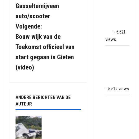
binnenbrand
Gasselternijveen
op park
r
auto/scooter
Land van
i
Bartje in
Volgende:
Ees
- 5.521
Bouw wijk van de
c
views
Toekomst officieel van
h
Grote brand
start gegaan in Gieten
bij MTH
t
Machine
(video)
techniek in
n
Hoogeveen
a
- 5.512 views
ANDERE BERICHTEN VAN DE
Mega
v
AUTEUR
transport
i
onderweg
Truck met
van
oplegger
g
Veendam
raakt door
naar Ter