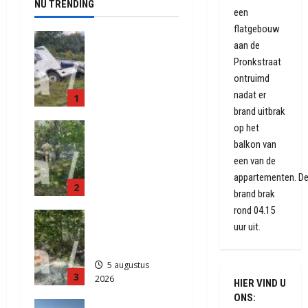
NU TRENDING
een
flatgebouw
Truck met
aan de
oplegger
Pronkstraat
raakt door
ontruimd
klapband
nadat er
1
van de N34
brand uitbrak
bij Exloo
Natuurbrand
op het
(video)
je aan de
balkon van
5 augustus
Provinciale
een van de
2026
weg
439
appartementen. D
2
Anderen
brand brak
5 augustus
rond 04.15
Natuurbrand
2026
uur uit.
je in
513
Zuidlaren
5 augustus
3
2026
HIER VIND U
912
ONS:
Grote