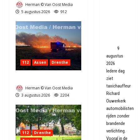
Waarom
Herman © Van Oost Media
hoef je
5 augustus 2026
912
overdag
geen licht
aan, terwijl
het veiliger
lijkt?
9
augustus
112
Assen
Drenthe
2026
Iedere dag
ziet
Grote Akkerbrand in Assen
taxichauffeur
Herman © Van Oost Media
Richard
3 augustus 2026
2204
Ouwerkerk
automobilisten
rijden zonder
brandende
verlichting.
112
Drenthe
Vooral in de