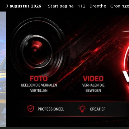
Ga
7 augustus 2026
Start pagina
112
Drenthe
Groning
naar
de
inhoud