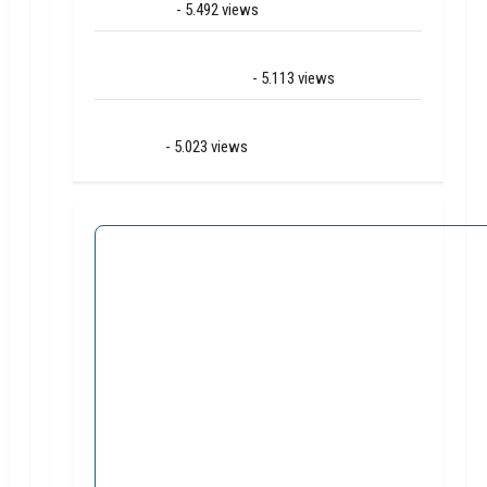
Hoogeveen
- 5.492 views
Mega transport onderweg van Veendam naar
Ter Apelkanaal (video)
- 5.113 views
Ernstig ongeval A28 / N34 bij De Punt /
Zuidlaren
- 5.023 views