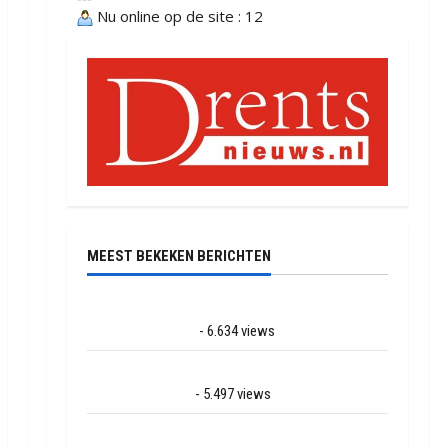
Nu online op de site : 12
MEEST BEKEKEN BERICHTEN
Ernstig ongeval met vrachtwagens op de N381
bij Hoogersmilde
- 6.634 views
Veel rook schade bij binnenbrand op park Land
van Bartje in Ees
- 5.497 views
Grote brand bij MTH Machine techniek in